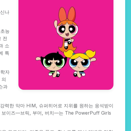
 신나
 초능
 전
과 소
에 특
과학자
 의
슨과
롭고 강력한 악마 HIM, 슈퍼히어로 지위를 원하는 응석받이
브릭, 부머, 버치—는 The PowerPuff Girls