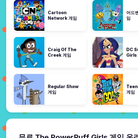
Cartoon
어드벤
Network 게임
임
Craig Of The
DC S
Creek 게임
Girl
Regular Show
Teen
게임
게임
무료 The PowerPuff Girls 게임