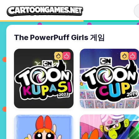
The PowerPuff Girls 게임