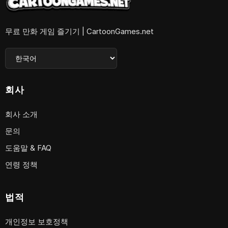
무료 만화 게임 즐기기 | CartoonGames.net
회사
회사 소개
문의
도움말 & FAQ
연령 정책
법적
개인정보 보호정책