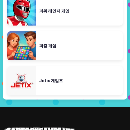
파워 레인저 게임
퍼즐 게임
Jetix 게임즈