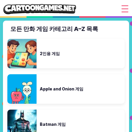
모든 만화 게임 카테고리 A–Z 목록
2인용 게임
Apple and Onion 게임
Batman 게임