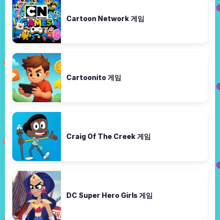
Cartoon Network 게임
Cartoonito 게임
Craig Of The Creek 게임
DC Super Hero Girls 게임