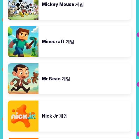
Mickey Mouse 게임
Minecraft 게임
Mr Bean 게임
Nick Jr 게임