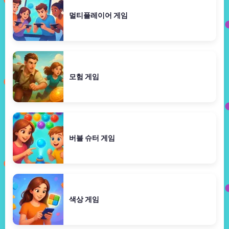
멀티플레이어 게임
모험 게임
버블 슈터 게임
색상 게임