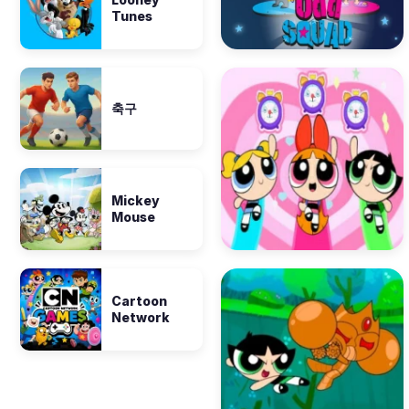
Tunes
축구
Mickey
Mouse
Cartoon
Network