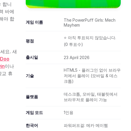
야 합니
력 바에
해야 합
The PowerPuff Girls: Mech
게임 이름
Mayhem
⭐ 아직 투표되지 않았습니다.
평점
(0 투표수)
세요. 새
출시일
23 April 2026
 Doo
in
이나
HTML5 - 플러그인 없이 브라우
학교 휴
기술
저에서 플레이 (모바일 & 데스
크톱)
데스크톱, 모바일, 태블릿에서
플랫폼
브라우저로 플레이 가능
게임 모드
1인용
한국어
파워퍼프걸: 메카 메이헴