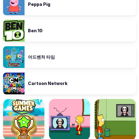
Peppa Pig
Ben 10
어드벤처 타임
Cartoon Network