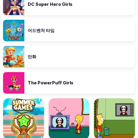
DC Super Hero Girls
어드벤처 타임
만화
The PowerPuff Girls