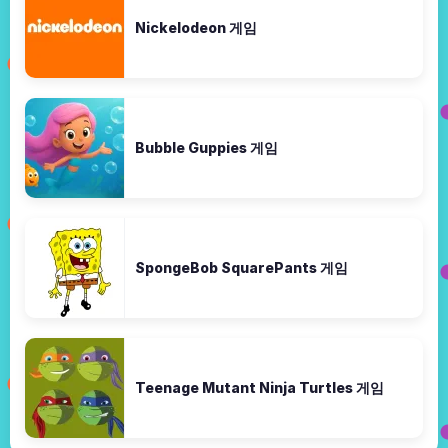
Nickelodeon 게임
Bubble Guppies 게임
SpongeBob SquarePants 게임
Teenage Mutant Ninja Turtles 게임