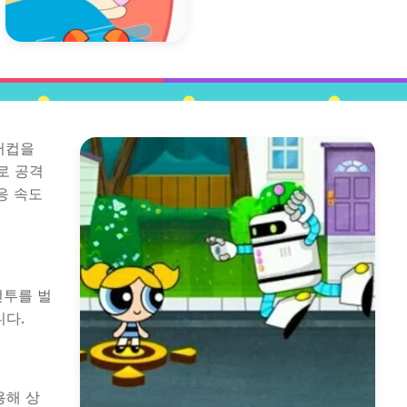
버터컵을
로 공격
응 속도
전투를 벌
니다.
용해 상