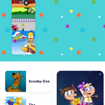
Scooby-Doo
The