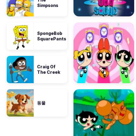
Simpsons
SpongeBob
SquarePants
Craig Of
The Creek
동물