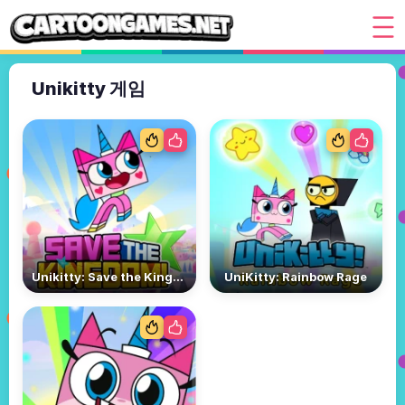
Unikitty 게임
Unikitty: Save the Kingdom
UniKitty: Rainbow Rage