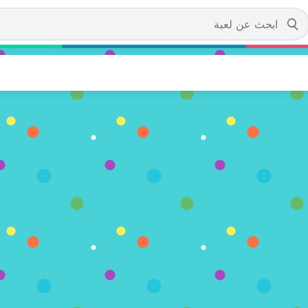
Teen Titans G
آن