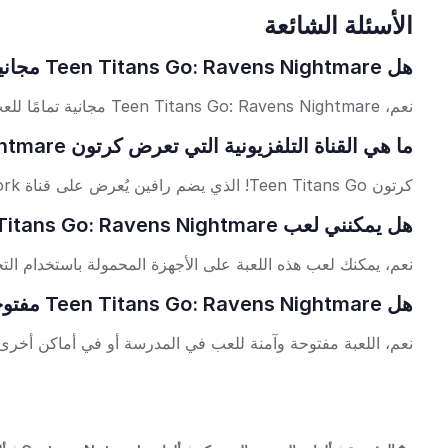
الأسئلة الشائعة
هل Teen Titans Go: Ravens Nightmare مجانية للعب على الإنترنت؟
نعم، Teen Titans Go: Ravens Nightmare مجانية تمامًا للعب على الإنترنت في متصفحك بدون الحاجة إلى تحميل.
ما هي القناة التلفزيونية التي تعرض كرتون Teen Titans Go: Ravens Nightmare؟
كرتون Teen Titans Go! الذي يضم رافين يُعرض على قناة Cartoon Network، وهي قناة شهيرة للبرامج الكرتونية الممتعة.
هل يمكنني لعب Teen Titans Go: Ravens Nightmare على الأجهزة المحمولة؟
نعم، يمكنك لعب هذه اللعبة على الأجهزة المحمولة باستخدام الت
هل Teen Titans Go: Ravens Nightmare مفتوحة ومناسبة للمدرسة؟
نعم، اللعبة مفتوحة وآمنة للعب في المدرسة أو في أماكن أخرى