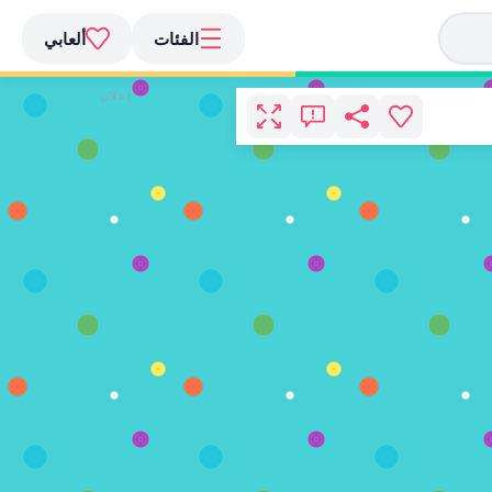
الفئات
ألعابي
إعلان