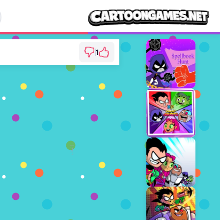
1
o: Ravens Nightmare
⭐ 100% (1 الأصوات)
العب ال
إعلان