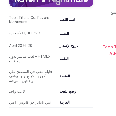
مع
Teen Titans Go: Ravens
اسم اللعبة
Nightmare
⭐ 100% (1 الأصوات)
التقييم
تاريخ الإصدار
28 April 2026
Teen T
Adv
HTML5 - لعب مباشر بدون
التقنية
إضافات
قابلة للعب في المتصفح على
المنصة
أجهزة الكمبيوتر والهواتف
والأجهزة اللوحية
وضع اللعب
لاعب واحد
العربية
تيين تايتانز جو: كابوس رافين