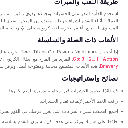
طريقة اللعب والميزات
استخدم الفأرة للنقر على الحشرات وتجمدها بقوى رافين، ثم مرر
العملات أثناء التقدم لشراء جرعات مفيدة من المتجر. تتحدى الل
المستوى. استمتع بأفضل تجربة لعبة كرتونية على الإنترنت، مثالي
الألعاب ذات الصلة والسلسلة
إذا أعجبتك Teen Titans Go: Ravens Nightmare، جرب عناوين مثيرة أخرى مثل
Go: 3... 2... 1... Action
. للمزيد من المرح مع أبطال الكرتون،
Bravery
. هذه الألعاب المتصفح مجانية ومفتوحة أيضًا، وتوفر س
نصائح واستراتيجيات
قم دائمًا بتجميد الحشرات قبل محاولة تدميرها لمنع تكاثرها.
راقب الخط الأحمر لإيقاف تقدم الحشرات.
اجمع العملات لشراء الجرعات التي تعزز فرصك في الفوز بسرع
حافظ على هدوئك وركز على هدف كل مستوى للتقدم بسلاسة.