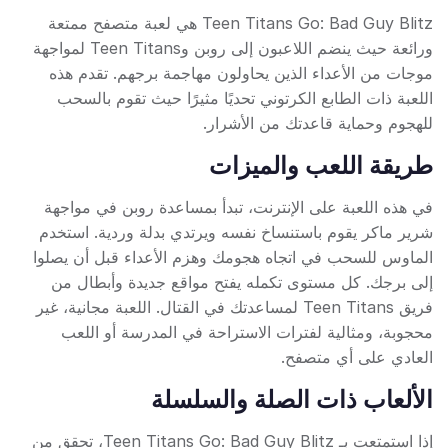
Teen Titans Go: Bad Guy Blitz هي لعبة متصفح ممتعة
ورائعة حيث ينضم اللاعبون إلى روبن وTeen Titans لمواجهة
موجات من الأعداء الذين يحاولون مهاجمة برجهم. تقدم هذه
اللعبة ذات الطابع الكرتوني تحديًا مثيرًا حيث تقوم بالسحب
للهجوم وحماية قاعدتك من الأشرار.
طريقة اللعب والميزات
في هذه اللعبة على الإنترنت، تبدأ بمساعدة روبن في مواجهة
شرير ماكر يقوم باستنساخ نفسه ويرتدي بدلة وردية. استخدم
الماوس للسحب في اتجاه هجومك وهزم الأعداء قبل أن يصلوا
إلى برجك. كل مستوى تكمله يفتح مواقع جديدة وأبطال من
فريق Teen Titans لمساعدتك في القتال. اللعبة مجانية، غير
محجوبة، ومثالية لفترات الاستراحة في المدرسة أو اللعب
العادي على أي متصفح.
الألعاب ذات الصلة والسلسلة
إذا استمتعت بـ Teen Titans Go: Bad Guy Blitz، تحقق من