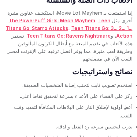
الألعاب ذات الصلة والسلسلة
إذا استمتعت بـ Movie Lot Mayhem، استكشف عناوين مثيرة
أخرى مثل
Teen
،
The PowerPuff Girls: Mech Mayhem
Titans Go: Starro Attacks
،
Teen Titans Go: 3... 2... 1...
Action
، و
Teen Titans Go: Ravens Nightmare
. تستمر
هذه الألعاب في تقديم المتعة مع أبطال الكرتون المألوفين
وطريقة لعب مثيرة، مما يوفر أفضل ترفيه على الإنترنت لمحبي
اللعب الآن في متصفحهم.
نصائح واستراتيجيات
استخدم تصويب ثابت لتجنب إصابة الشخصيات الصديقة.
ركز على القضاء على الأعداء بسرعة لتحقيق نقاط أعلى.
أعطِ أولوية لإطلاق النار على البلاطات المكافأة لتمديد وقت
اللعب.
تدرب لتحسين سرعة رد الفعل والدقة.