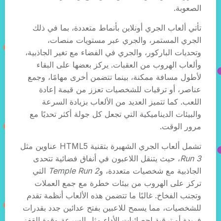
الصعوبة.
تأتي ألعاب الجري أونلاين بأنماط متعددة، بما في ذلك
الجري المستمر، والجري عبر مستويات منصات،
وتحديات الباركور، والجري في الفضاء مع تغير الجاذبية،
وألعاب الهروب من العقبات. يركز بعضها على البقاء
لأطول مسافة ممكنة، بينما تتضمن أخرى مهامًا، وجمع
عناصر، أو ترقيات للشخصيات تعزز من قيمة إعادة
اللعب. كما تتميز العديد من الألعاب بزيادة السرعة
والبيئات الديناميكية التي تجعل كل جولة أكثر تحديًا مع
مرور الوقت.
تشمل ألعاب الجري الشهيرة بتقنية HTML5 عناوين مثل
Run 3
، حيث يتنقل اللاعبون في أنفاق فضائية تتحدى
الجاذبية مع شخصيات متعددة، و
Temple Run 2
التي
تركز على الهروب من بيئات خطرة مع جمع العملات
وتجنب الفخاخ. غالبًا ما تتضمن هذه الألعاب أنظمة تقدم
للشخصيات، مما يسمح للاعبين بفتح عدائين جدد بقدرات
فريدة أو ترقية إحصائيات الأداء مثل السرعة وقوة القفز.