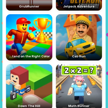
GrubRunner
Jetpack Adventure
Robbie: Stand on the Right Color!
Cab Run
Down The Hill
Math Runner