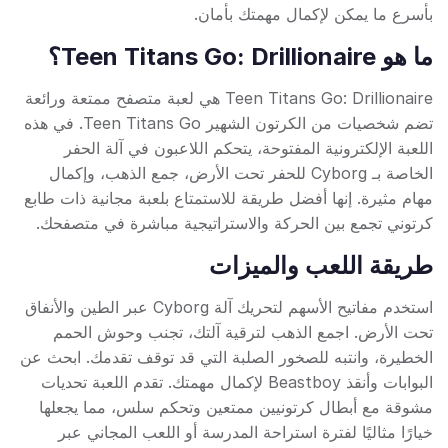
بأسرع ما يمكن لإكمال مهمتك بأمان.
ما هو Teen Titans Go: Drillionaire؟
Teen Titans Go: Drillionaire هي لعبة متصفح ممتعة ورائعة
تضم شخصيات من الكرتون الشهير Teen Titans Go. في هذه
اللعبة الإلكترونية المفتوحة، يتحكم اللاعبون في آلة الحفر
الخاصة بـ Cyborg للحفر تحت الأرض، جمع الذهب، وإكمال
مهام مثيرة. إنها أفضل طريقة للاستمتاع بلعبة مجانية ذات طابع
كرتوني تجمع بين الحركة والاستراتيجية مباشرة في متصفحك.
طريقة اللعب والميزات
استخدم مفاتيح الأسهم لتحريك آلة Cyborg عبر الطين والأنفاق
تحت الأرض. اجمع الذهب لترقية آلتك، تجنب وحوش الحمم
الخطيرة، وانتبه للصخور الصلبة التي قد توقف تقدمك. ابحث عن
البوابات وأنقذ Beastboy لإكمال مهمتك. تقدم اللعبة تحديات
مشوقة مع أبطال كرتونيين ممتعين وتحكم سلس، مما يجعلها
خيارًا مثاليًا لفترة استراحة المدرسة أو اللعب المجاني عبر