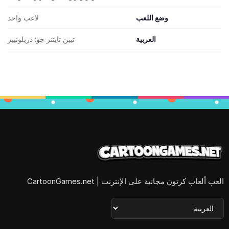
وضع اللعب
لاعب واحد
العربية
تيين تايتنز جو: دريلونيير
العب ألعاب كرتون مجانية على الإنترنت | CartoonGames.net