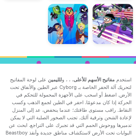
استخدم
مفاتيح الأسهم للأعلى
،
،
، و
للليمين
على لوحة المفاتيح
لتحريك آلة الحفر الخاصة بـ Cyborg عبر الطين والأنفاق تحت
الأرض. اضغط أو اسحب على الأجهزة المحمولة للتحكم في
الحركة إذا كان مدعومًا. احفر في الطين لجمع الذهب وكسب
النقاط. راقب مستوى طاقتك؛ عندما ينخفض، عد إلى المنزل
لإعادة الشحن وترقية آلتك. تجنب الصخور الصلبة التي لا يمكن
تدميرها ووحوش الحمم التي قد تجبرك على التراجع. ابحث عن
البوابات تحت الأرض لاستكشاف مناطق جديدة وأنقذ Beastboy