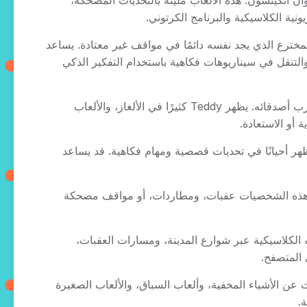
ي أبدعها روان أتكينسون. هذه الألعاب مليئة بالتحديات المضحكة،
ية الكلاسيكية والبرنامج الكرتوني.
بًا هي Mr. Bean، الرجل المشاغب والمخترع الذي يجد نفسه دائمًا في مواقف غير معتادة. يساعد
شاكل، والتنقل في سيناريوهات فكاهية باستخدام التفكير الذكي
رفيق محبوب في العديد من الألعاب هو Teddy، دب Mr. Bean الوفي وأقرب أصدقائه. يظهر Teddy كثيرًا في الألغاز، والألعاب
أو الاستعادة.
لمتكررة الأخرى إيرما جوب، صديقة Mr. Bean، التي تظهر أحيانًا في تحديات قصصية ومهام فكاهية. قد يساعد
لـ Mr. Bean، وقطها المشاغب سكرابر. غالبًا ما تخلق هذه الشخصيات عقبات، ومطاردات، أو مواقف مضحكة
ح ألعاب القيادة للاعبين التحكم في سيارته الكلاسيكية عبر شوارع المدينة، ومسارات العقبات،
ت البحث عن الأشياء المخفية، وألعاب السباق، والألعاب الصغيرة
.