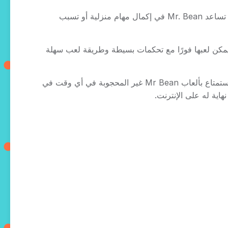
الرسومات الملونة، والتحكمات البسيطة، والفكاهة المناسبة للعائلة تجعل هذه الألعاب ممتعة للاعبين من جميع الأعمار. سواء كنت تساعد Mr. Bean في إكمال مهام منزلية أو تسبب
تثبيتًا ويمكن لعبها فورًا مع تحكمات بسيطة وطريقة لعب سهلة
واحدة من أكبر مزايا ألعاب Mr Bean بتقنية HTML5 هي إمكانية لعبها مباشرة في متصفحك دون الحاجة إلى تحميلات. يمكنك الاستمتاع بألعاب Mr Bean غير المحجوبة في أي وقت في
هاية له على الإنترنت.