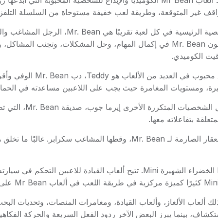
تلتقط ألعاب Mr Bean الكوميديا والإبداع للشخصية المحبوبة الت
اقف غير المتوقعة، وطريقة لعب خفيفة مستوحاة من السلسلة التلفزيون
الشخصية الرئيسية في كل لعبة تقري
اللاعبون Mr. Bean في إكمال المهام، وحل المشكلات، وتجنب الم
قيت الكوميدي.
رة، ومستويات المغامرة حيث يجب على اللاعبين مساعدته في الحماية 
تشمل الشخصيات ا
تتميز العديد من الألعاب أيضًا بالسيدة جوليا ويكيت، صاحبة العقار الصارمة 
واحدة من أكثر عناصر السلسلة شهرة هي سيارة Mr. Bean الخضراء الشهيرة Mini. تتي
عددة، بما في ذلك ألعاب الألغاز، وألعاب القيادة، ومغامرات المنصات، وتحديا
كشاف، بينما يبرز البعض الآخر ردود الفعل السريعة والحركة الفكاهية