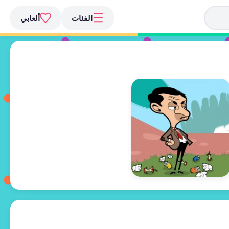
الفئات
ألعابي