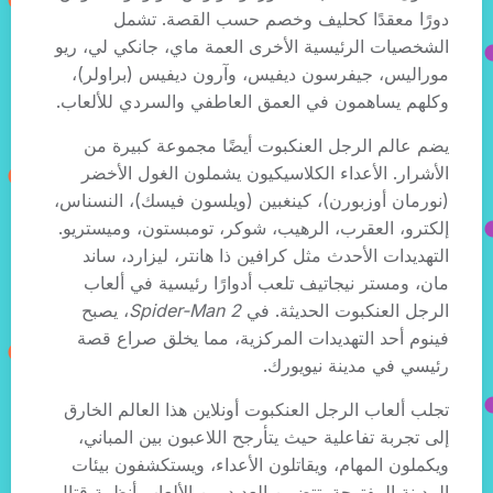
دورًا معقدًا كحليف وخصم حسب القصة. تشمل
الشخصيات الرئيسية الأخرى العمة ماي، جانكي لي، ريو
موراليس، جيفرسون ديفيس، وآرون ديفيس (براولر)،
وكلهم يساهمون في العمق العاطفي والسردي للألعاب.
يضم عالم الرجل العنكبوت أيضًا مجموعة كبيرة من
الأشرار. الأعداء الكلاسيكيون يشملون الغول الأخضر
(نورمان أوزبورن)، كينغبين (ويلسون فيسك)، النسناس،
إلكترو، العقرب، الرهيب، شوكر، تومبستون، وميستريو.
التهديدات الأحدث مثل كرافين ذا هانتر، ليزارد، ساند
مان، ومستر نيجاتيف تلعب أدوارًا رئيسية في ألعاب
الرجل العنكبوت الحديثة. في
Spider-Man 2
، يصبح
فينوم أحد التهديدات المركزية، مما يخلق صراع قصة
رئيسي في مدينة نيويورك.
تجلب ألعاب الرجل العنكبوت أونلاين هذا العالم الخارق
إلى تجربة تفاعلية حيث يتأرجح اللاعبون بين المباني،
ويكملون المهام، ويقاتلون الأعداء، ويستكشفون بيئات
المدينة المفتوحة. تتضمن العديد من الألعاب أنظمة قتال