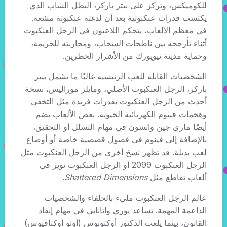
للكوميكس، وتركز على بيتر باركر، البطل الشاب الذي
يكتسب قدرات عنكبوتية بعد أن لدغته عنكبوتة مشعة.
في معظم الألعاب، يتحكم اللاعبون في الرجل العنكبوت
أثناء تأرجحه بين ناطحات السحاب، ومحاربته للجريمة،
وحماية مدينة نيويورك من الأشرار الخطرين.
الشخصيات القابلة للعب الرئيسية غالبًا ما تشمل بيتر
باركر، الرجل العنكبوت الأصلي، ومايلز موراليس، نسخة
أحدث من الرجل العنكبوت بقدرات فريدة مثل التخفي
وهجمات فينوم الكهربائية الحيوية. بعض الألعاب تضم
أيضًا ماري جين واتسون في مهام التسلل أو التحقيق،
بالإضافة إلى فينوم في فصول قصصية خاصة أو أوضاع
لعب بديلة. قد تظهر نسخ أخرى من الرجل العنكبوت مثل
الرجل العنكبوت 2099 أو الرجل العنكبوت نوير في
ألعاب تقاطع مثل
Shattered Dimensions
.
عالم الرجل العنكبوت مليء بالحلفاء والشخصيات
الداعمة المهمة. تساعد يوري واتانابي في مهام إنفاذ
القانون، بينما يلعب الدكتور أوكتوبوس (أوتو أوكتافيوس)