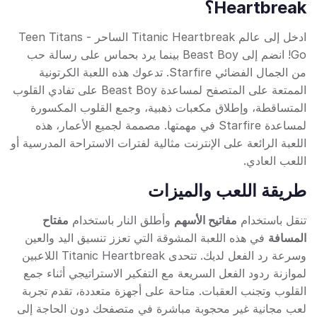
Heartbreak؟
ادخل إلى عالم Titanic Heartbreak الساحر - Teen Titans
Go! انضم إلى Beast Boy بينما يرد بحماس على رسالة حب
من الجمال الفضائي Starfire. تدعوك هذه اللعبة الكرتونية
الممتعة على المتصفح لمساعدة Beast Boy على تفادي القلوب
المتساقطة، وإطلاق مكعبات ذهبية، وجمع القلوب المكسورة
لمساعدة Starfire في مهمتها. مصممة لجميع الأعمار، هذه
اللعبة الرائعة على الإنترنت مثالية لفترات الاستراحة المدرسية أو
اللعب العادي.
طريقة اللعب والميزات
تنقل باستخدام
مفاتيح الأسهم
وأطلق النار باستخدام
مفتاح
المسافة
في هذه اللعبة المشوقة التي تعزز تنسيق اليد والعين
وسرعة رد الفعل لديك. تتحدى Titanic Heartbreak اللاعبين
لموازنة ردود الفعل السريعة مع التفكير الاستراتيجي أثناء جمع
القلوب وتجنب العقبات. متاحة على أجهزة متعددة، تقدم تجربة
لعب مجانية غير محجوبة مباشرة في متصفحك دون الحاجة إلى