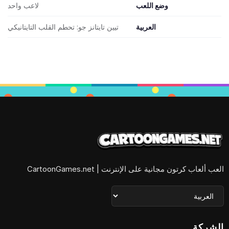
وضع اللعب
لاعب واحد
العربية
تيين تايتانز جو: تحطم القلب التايتانيكي
العب ألعاب كرتون مجانية على الإنترنت | CartoonGames.net
الشركة