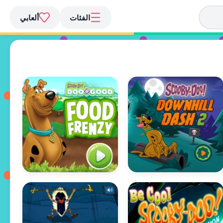
الفئات
ألعابي