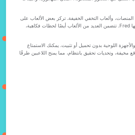
 مغامرات المنصات، وألعاب التخفي الخفيفة. تركز بعض الألعاب على
العثور على الأشياء المخفية وحل الألغاز المنطقية، بينما يركز البعض الآخر على مطاردة الأشرار وإكمال تحديات الفخاخ التي يصممها Fred. تتضمن العديد من الألعاب أيضًا لحظات فكاهية،
لهواتف المحمولة، والأجهزة اللوحية بدون تحميل أو تثبيت. يمكنك الاستمتاع
مواقع مخيفة، وتحديات تحقيق بانتظام، مما يمنح اللاعبين طرقًا