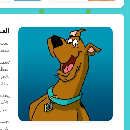
العب ألعاب 
ممتعة
تعتمد ألعاب Scooby-Doo
يجدان
تضيف Daphne Blake الإبداع والأناقة والموارد، وغالبًا ما تساعد الفريق على
الأدل