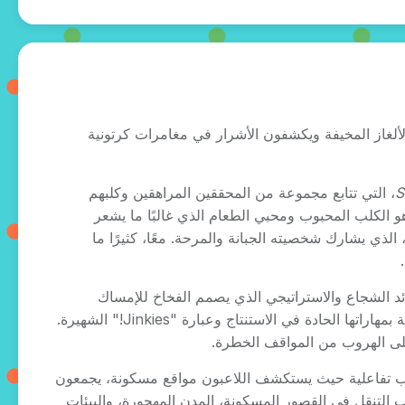
نلاين! انضم إلى Mystery Inc. وهم يحلون الألغاز المخيفة ويكشفون الأشرار في مغامرات كرتونية
S
، التي تتابع مجموعة من المحققين المراهقين وكلبهم
ظيم الناطق أثناء تجوالهم لحل الألغاز الخارقة للطبيعة. Scooby-Doo هو الكلب المحبوب ومحبي الطعام الذي غالبًا ما يشعر
الخوف لكنه يساعد في حل القضايا مع صديقه المفضل Shaggy Rogers، الذي يشارك شخصيته الجبانة والمرحة. معًا، كثيرًا ما
ء Mystery Inc. التوازن في الفريق. Fred Jones هو القائد الشجاع والاستراتيجي الذي يصمم الفخاخ للإمساك
بالأشرار. Velma Dinkley هي العضوة الذكية جدًا في المجموعة، والمعروفة بمهاراتها الحادة في الاستنتاج وعبارة "Jinkies!" الشهيرة.
غاز إلى تجربة لعب تفاعلية حيث يستكشف اللاعبون مواقع مسكونة، يجمعون
عاب التنقل في القصور المسكونة، المدن المهجورة، والبيئات