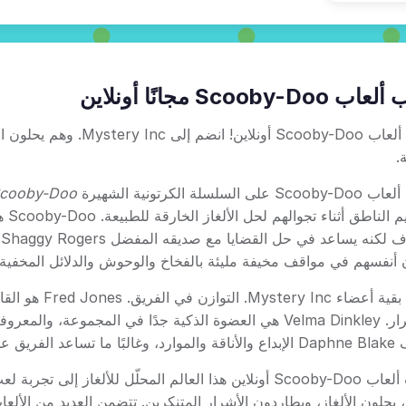
Scooby-Doo مجانًا أونلاين
العب ألعاب Scooby-Doo أو
.
 على السلسلة الكرتونية الشهيرة
cooby-Doo
الع
ب
 أنفسهم في مواقف مخيفة مليئة بالفخاخ والوحوش والدلائل المخفية.
يبعث بقية أعضا
 الهروب من المواقف الخطرة.
تجلب ألعاب Scooby-Doo أونلاين هذا العالم المحلّل للأل
ة، يحلون الألغاز، ويطاردون الأشرار المتنكرين. تتضمن العديد من الأل