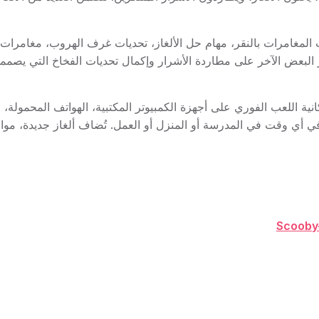
، بما في ذلك ألعاب المغامرات بالنقر، مهام حل الألغاز، تحديات غرف الهروب،
كبر مزايا ألعاب Scooby-Doo HTML5 هي إمكانية اللعب الفوري على أجهزة الكمبيوتر المكتبية، ا
في متصفحك في أي وقت في المدرسة أو المنزل أو العمل. تُضاف ألغاز جديدة، 
Scooby