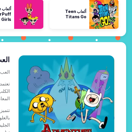
أ
ألعاب Teen
rPuff
Titans Go
Girls
العب
العب 
تعتمد
الكلب
المعا
تتميز
بالعل
الجلي