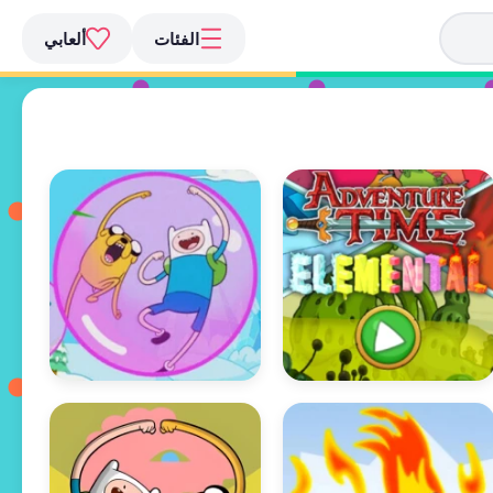
الفئات
ألعابي