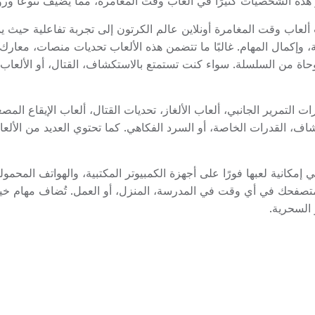
هذه الشخصيات كثيرًا في ألعاب وقت المغامرة، مما يضيف تنوعًا ورو
ألعاب وقت المغامرة أونلاين عالم الكرتون إلى تجربة تفاعلية حيث يم
ة، وإكمال المهام. غالبًا ما تتضمن هذه الألعاب تحديات منصات، معا
اة من السلسلة. سواء كنت تستمتع بالاستكشاف، القتال، أو الألعاب 
ت التمرير الجانبي، ألعاب الألغاز، تحديات القتال، ألعاب الإيقاع ال
كشاف، القدرات الخاصة، أو السرد الفكاهي. كما تحتوي العديد من ال
دة من أكبر مزايا ألعاب وقت المغامرة بتقنية HTML5 هي إمكانية لعبها فورًا على أجهزة الكمبيوتر ال
تصفحك في أي وقت في المدرسة، المنزل، أو العمل. تُضاف مهام خيال
 السحرية.