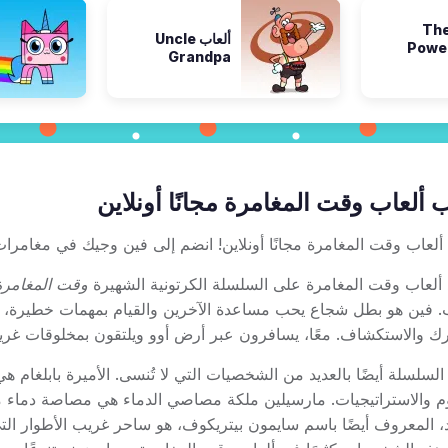
لعاب The
ألعاب Uncle
Powe
Grandpa
 ألعاب وقت المغامرة مجانًا أونلاين
ألعاب وقت المغامرة مجانًا أونلاين! انضم إلى فين وجيك في مغامرا
 ألعاب وقت المغامرة على السلسلة الكرتونية الشهيرة
وقت المغامرة
. فين هو بطل شجاع يحب مساعدة الآخرين والقيام بمهمات خطيرة، ب
رك والاستكشاف. معًا، يسافرون عبر أرض أوو ويلتقون بمخلوقات غريبة
 السلسلة أيضًا بالعديد من الشخصيات التي لا تُنسى. الأميرة بابلغام ه
وم والاستراتيجيات. مارسيلين ملكة مصاصي الدماء هي مصاصة دما
د، المعروف أيضًا باسم سايمون بيتريكوف، هو ساحر غريب الأطوار الت