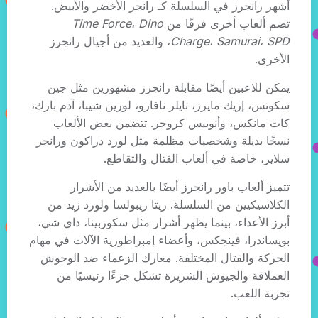
أشهر رانجرز في السلسلة كـ رانجر الأخضر والأبيض.
تضم ألعاب أخرى فرقًا من
Dino
،
Time Force
SPD
،
Samurai
،
Charge
، والعديد من أجيال رانجرز
الأخرى.
يمكن للاعبين أيضًا مقابلة رانجرز مشهورين مثل جين
سكوتس، إريك مايرز، تايلر نافارو، لورين شيبا، آدم بارك،
كات مانكس، وأنوبيس كروجر. تتضمن بعض الألعاب
نسخًا بديلة وشخصيات مظلمة مثل لورد دراكون ورانجر
سلاير، خاصة في ألعاب القتال والتقاطع.
تتميز ألعاب باور رانجرز أيضًا بالعديد من الأشرار
الكلاسيكيين من السلسلة. ريتا ريبولسا ولورد زيد من
أبرز الأعداء، بينما يظهر أشرار مثل سكوربينا، داي شي،
بويساندرا، فينجكس، وأعضاء إمبراطورية الآلات في مهام
الحركة والقتال المختلفة. معارك الزعماء ضد الوحوش
العملاقة والجيوش الشريرة تشكل جزءًا رئيسيًا من
تجربة اللعب.