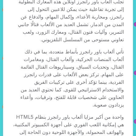
تجلب ألعاب باور رانجرز أونلاين هذه المعارك البطولية
إلى تجربة تفاعلية حيث يمكن للاعبين التحول إلى
رانجرز، ومحاربة الأعداء، وإكمال المهام، والدفاع عن
المدن من الدمار. تشمل العديد من الألعاب قتالًا جانبي
التمرير، وآليات فنون القتال، ومعارك الزورد، ولعب
تعاوني مستوحى من المسلسل التلفزيوني.
تأتي ألعاب باور رانجرز بأنماط متعددة، بما في ذلك
ألعاب المنصات الحركية، وألعاب القتال، ومغامرات
القتال، وتحديات السباق، وسيناريوهات القتال القائمة
على المهام. تركز بعض الألعاب على قدرات رانجرز
الفردية، بينما تؤكد أخرى على تركيبات الفريق
والاستخدام الاستراتيجي للقوى. كما تحتوي العديد من
العناوين على شخصيات قابلة للفتح، وترقيات، وأعداء
يزدادون صعوبة.
واحدة من أكبر مزايا ألعاب باور رانجرز بنظام HTML5
هي إمكانية اللعب الفوري على أجهزة الكمبيوتر المكتبية،
والهواتف المحمولة، والأجهزة اللوحية دون الحاجة إلى