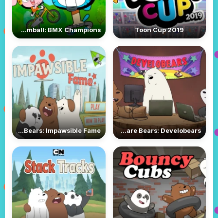
Gumball: BMX Champions
Toon Cup 2019
We Bare Bears: Impawsible Fame
We Bare Bears: Develobears