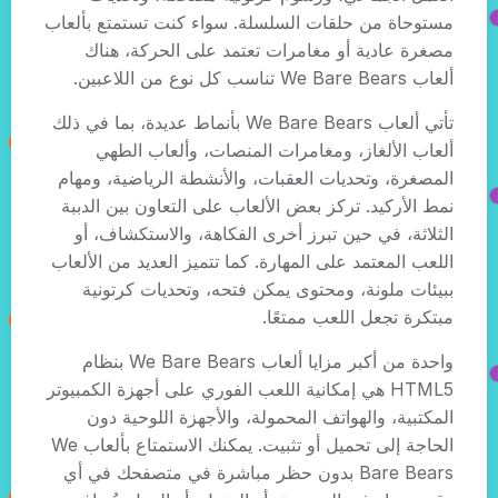
مستوحاة من حلقات السلسلة. سواء كنت تستمتع بألعاب
مصغرة عادية أو مغامرات تعتمد على الحركة، هناك
ألعاب We Bare Bears تناسب كل نوع من اللاعبين.
تأتي ألعاب We Bare Bears بأنماط عديدة، بما في ذلك
ألعاب الألغاز، ومغامرات المنصات، وألعاب الطهي
المصغرة، وتحديات العقبات، والأنشطة الرياضية، ومهام
نمط الأركيد. تركز بعض الألعاب على التعاون بين الدببة
الثلاثة، في حين تبرز أخرى الفكاهة، والاستكشاف، أو
اللعب المعتمد على المهارة. كما تتميز العديد من الألعاب
ببيئات ملونة، ومحتوى يمكن فتحه، وتحديات كرتونية
مبتكرة تجعل اللعب ممتعًا.
واحدة من أكبر مزايا ألعاب We Bare Bears بنظام
HTML5 هي إمكانية اللعب الفوري على أجهزة الكمبيوتر
المكتبية، والهواتف المحمولة، والأجهزة اللوحية دون
الحاجة إلى تحميل أو تثبيت. يمكنك الاستمتاع بألعاب We
Bare Bears بدون حظر مباشرة في متصفحك في أي