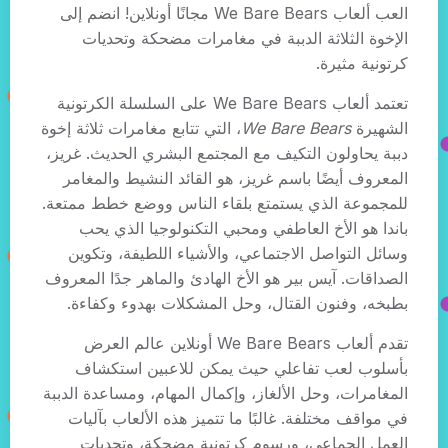
العب ألعاب We Bare Bears مجانًا أونلاين! انضم إلى
الإخوة الثلاثة الدببة في مغامرات مضحكة وتحديات
كرتونية مثيرة.
تعتمد ألعاب We Bare Bears على السلسلة الكرتونية
الشهيرة
We Bare Bears
، التي تتابع مغامرات ثلاثة إخوة
دببة يحاولون التكيف مع المجتمع البشري الحديث. غريز،
المعروف أيضًا باسم غريز، هو القائد النشيط والمغامر
للمجموعة الذي يستمتع بلقاء الناس ووضع خطط ممتعة.
باندا هو الأخ العاطفي ومحبي التكنولوجيا الذي يحب
وسائل التواصل الاجتماعي، والأشياء اللطيفة، وتكوين
الصداقات. آيس بير هو الأخ الهادئ والماهر جدًا المعروف
بطبخه، وفنون القتال، وحل المشكلات بهدوء وكفاءة.
تقدم ألعاب We Bare Bears أونلاين عالم العرض
بأسلوب لعب تفاعلي حيث يمكن للاعبين استكشاف
المغامرات، وحل الألغاز، وإكمال المهام، ومساعدة الدببة
في مواقف مختلفة. غالبًا ما تتميز هذه الألعاب بآليات
العمل الجماعي، ورسوم كرتونية مضحكة، وتحديات