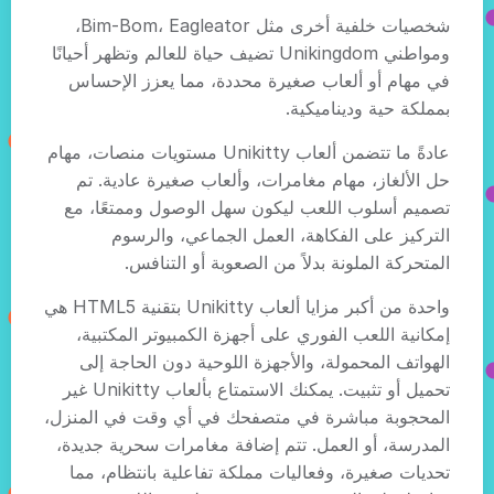
شخصيات خلفية أخرى مثل Bim-Bom، Eagleator،
ومواطني Unikingdom تضيف حياة للعالم وتظهر أحيانًا
في مهام أو ألعاب صغيرة محددة، مما يعزز الإحساس
بمملكة حية وديناميكية.
عادةً ما تتضمن ألعاب Unikitty مستويات منصات، مهام
حل الألغاز، مهام مغامرات، وألعاب صغيرة عادية. تم
تصميم أسلوب اللعب ليكون سهل الوصول وممتعًا، مع
التركيز على الفكاهة، العمل الجماعي، والرسوم
المتحركة الملونة بدلاً من الصعوبة أو التنافس.
واحدة من أكبر مزايا ألعاب Unikitty بتقنية HTML5 هي
إمكانية اللعب الفوري على أجهزة الكمبيوتر المكتبية،
الهواتف المحمولة، والأجهزة اللوحية دون الحاجة إلى
تحميل أو تثبيت. يمكنك الاستمتاع بألعاب Unikitty غير
المحجوبة مباشرة في متصفحك في أي وقت في المنزل،
المدرسة، أو العمل. تتم إضافة مغامرات سحرية جديدة،
تحديات صغيرة، وفعاليات مملكة تفاعلية بانتظام، مما