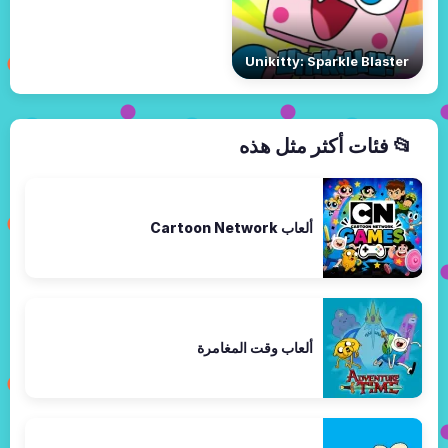
Unikitty: Sparkle Blaster
📂 فئات أكثر مثل هذه
ألعاب Cartoon Network
ألعاب وقت المغامرة