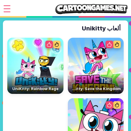
ألعاب Unikitty
UniKitty: Rainbow Rage
Unikitty: Save the Kingdom