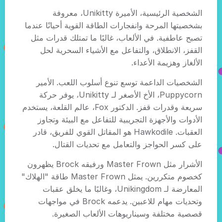
الشخصية الرئيسية، الأميرة Unikitty، معروفة
بشخصيتها المرحة وانفجارات الطاقة القوية أحيانًا عندما
تصبح عاطفية. في الألعاب، غالبًا ما تمتلك قدرات مثل
القفز، الانطلاق، والتفاعل مع الأشياء السحرية لحل
الألغاز وهزيمة الأعداء.
الشخصيات الداعمة توسع تنوع أسلوب اللعب. الأمير
Puppycorn، الأخ الأصغر لـ Unikitty، يوفر حركة
سريعة وقدرات قفز. الدكتور Fox، عالم القلعة، يستخدم
الأدوات والأجهزة التجريبية للتفاعل مع البيئة وتجاوز
العقبات. Hawkodile هو المقاتل القوي للفريق، قادر
على كسر الحواجز والتعامل مع تحديات القتال.
الأشرار مثل Master Frown ورفيقه Brock يظهرون
كخصوم متكررين. يمثل Master Frown طاقة "الهلاك"
المعارضة لـ Unikingdom، وغالبًا ما يخلق عقبات
وتحديات مهام للاعبين. يدعمه Brock في مواجهات
قصصية مختلفة وسيناريوهات الألعاب الصغيرة.