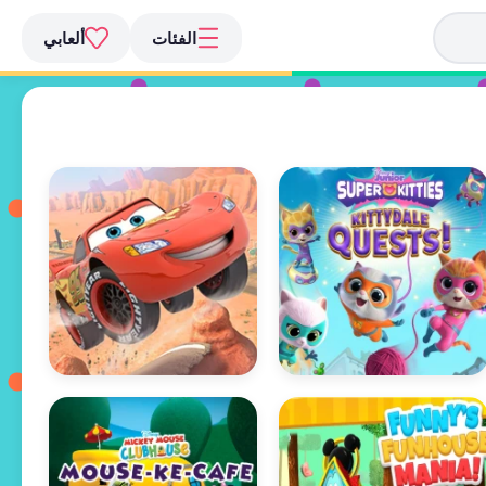
الفئات
ألعابي