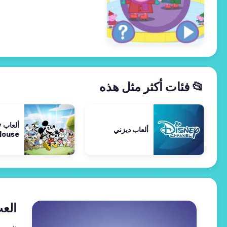
📂 فئات أكثر مثل هذه
أ
ألعاب ديزني
ouse
العب ألعاب r