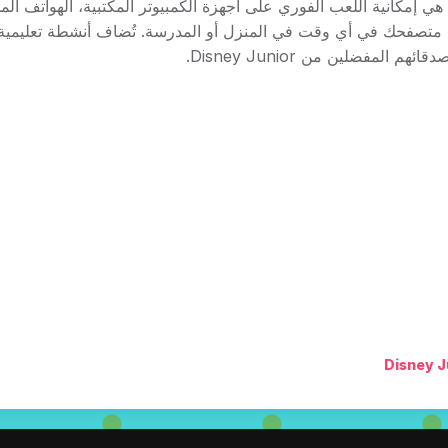
واحدة من أكبر مزايا ألعاب Disney Junior بنظام HTML5 هي إمكانية اللعب الفوري على أجهزة الكمبيوتر
Di غير المحجوبة مباشرة في متصفحك في أي وقت في المنزل أو المدرسة. تُضاف أن
لمفضلين من Disney Junior.