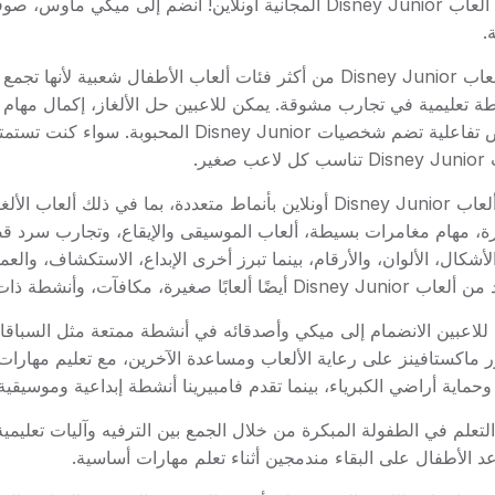
العب ألعاب Disney Junior المجانية أونلاين! انضم إلى م
.
تُعد ألعاب Disney Junior من أكثر فئات ألعاب الأطفال شع
ة تعليمية في تجارب مشوقة. يمكن للاعبين حل الألغاز، إكمال مهام 
قصص تفاعلية تضم شخصيات Disney Junior ا
عب صغير.
تأتي ألعاب Disney Junior أونلاين بأنماط متعددة، بما في ذل
رة، مهام مغامرات بسيطة، ألعاب الموسيقى والإيقاع، وتجارب سرد قص
لأشكال، الألوان، والأرقام، بينما تبرز أخرى الإبداع، الاستكشاف، و
أيضًا ألعابًا صغيرة، مكافآت، وأنشطة ذات طابع مستوحى من العروض الشهيرة.
للاعبين الانضمام إلى ميكي وأصدقائه في أنشطة ممتعة مثل السباقات
ر ماكستافينز على رعاية الألعاب ومساعدة الآخرين، مع تعليم مهار
اية أراضي الكبرياء، بينما تقدم فامبيرينا أنشطة إبداعية وموسيقي
لعاب Disney Junior المتصفح لدعم التعلم في الطفولة المبكرة من خلال الجمع بين الترفي
الأطفال على البقاء مندمجين أثناء تعلم مهارات أساسية.