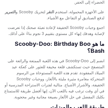
الخضراء إلى الحفر.
على الأجهزة المحمولة، استخدم
النقر
لتحريك Scooby و
التمرير
لدفع الصناديق أو التفاعل مع الأشياء.
اجمع وجبات Scooby الخفيفة لإعادة تعبئة صحتك إذا تعرضت
لإصابة وهدفك إنهاء كل مستوى بتقييم 3 نجوم بناءً على أدائك.
ما هو Scooby-Doo: Birthday Boo
Bash؟
انضم إلى Scooby-Doo في هذه اللعبة الممتعة والرائعة على
المتصفح حيث تستكشف قلعة مخيفة للعثور على كعكة عيد
الميلاد المفقودة. تقدم هذه اللعبة المستوحاة من الرسوم
المتحركة مغامرة مثيرة مليئة بالألغاز، ووجبات Scooby
الخفيفة، والأشرار الأشباح. مثالية لفترات الاستراحة المدرسية أو
في أي وقت ترغب فيه باللعب الآن، إنها أفضل طريقة للاستمتاع
بكلبك المفضل في حل الألغاز بصيغة مجانية وغير محجوبة.
طريقة اللعب والميزات