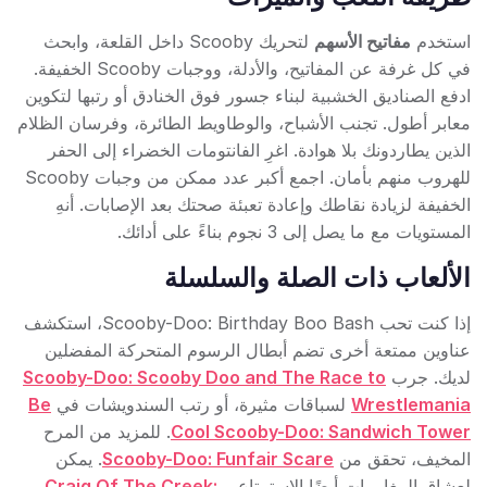
استخدم
مفاتيح الأسهم
لتحريك Scooby داخل القلعة، وابحث
في كل غرفة عن المفاتيح، والأدلة، ووجبات Scooby الخفيفة.
ادفع الصناديق الخشبية لبناء جسور فوق الخنادق أو رتبها لتكوين
معابر أطول. تجنب الأشباح، والوطاويط الطائرة، وفرسان الظلام
الذين يطاردونك بلا هوادة. اغرِ الفانتومات الخضراء إلى الحفر
للهروب منهم بأمان. اجمع أكبر عدد ممكن من وجبات Scooby
الخفيفة لزيادة نقاطك وإعادة تعبئة صحتك بعد الإصابات. أنهِ
المستويات مع ما يصل إلى 3 نجوم بناءً على أدائك.
الألعاب ذات الصلة والسلسلة
إذا كنت تحب Scooby-Doo: Birthday Boo Bash، استكشف
عناوين ممتعة أخرى تضم أبطال الرسوم المتحركة المفضلين
لديك. جرب
Scooby-Doo: Scooby Doo and The Race to
Wrestlemania
لسباقات مثيرة، أو رتب السندويشات في
Be
Cool Scooby-Doo: Sandwich Tower
. للمزيد من المرح
المخيف، تحقق من
Scooby-Doo: Funfair Scare
. يمكن
لعشاق المغامرات أيضًا الاستمتاع بـ
Craig Of The Creek: