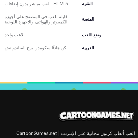
التقنية
HTML5 - لعب مباشر بدون إضافات
قابلة للعب في المتصفح على أجهزة
المنصة
الكمبيوتر والهواتف والأجهزة اللوحية
وضع اللعب
لاعب واحد
العربية
كن هادئًا سكوبيدو: برج الساندويتش
العب ألعاب كرتون مجانية على الإنترنت | CartoonGames.net