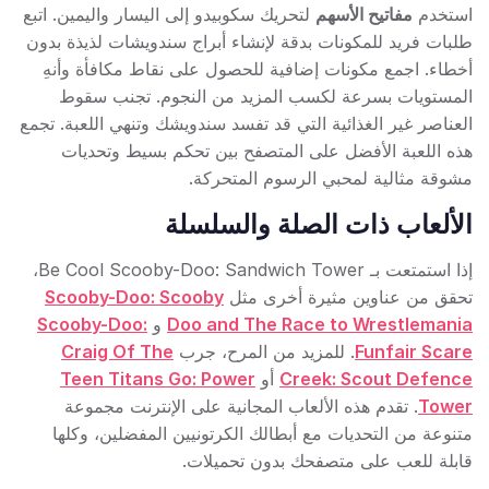
استخدم
مفاتيح الأسهم
لتحريك سكوبيدو إلى اليسار واليمين. اتبع
طلبات فريد للمكونات بدقة لإنشاء أبراج سندويشات لذيذة بدون
أخطاء. اجمع مكونات إضافية للحصول على نقاط مكافأة وأنهِ
المستويات بسرعة لكسب المزيد من النجوم. تجنب سقوط
العناصر غير الغذائية التي قد تفسد سندويشك وتنهي اللعبة. تجمع
هذه اللعبة الأفضل على المتصفح بين تحكم بسيط وتحديات
مشوقة مثالية لمحبي الرسوم المتحركة.
الألعاب ذات الصلة والسلسلة
إذا استمتعت بـ Be Cool Scooby-Doo: Sandwich Tower،
تحقق من عناوين مثيرة أخرى مثل
Scooby-Doo: Scooby
Doo and The Race to Wrestlemania
و
Scooby-Doo:
Funfair Scare
. للمزيد من المرح، جرب
Craig Of The
Creek: Scout Defence
أو
Teen Titans Go: Power
Tower
. تقدم هذه الألعاب المجانية على الإنترنت مجموعة
متنوعة من التحديات مع أبطالك الكرتونيين المفضلين، وكلها
قابلة للعب على متصفحك بدون تحميلات.