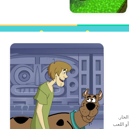
لحار.
و اللعب