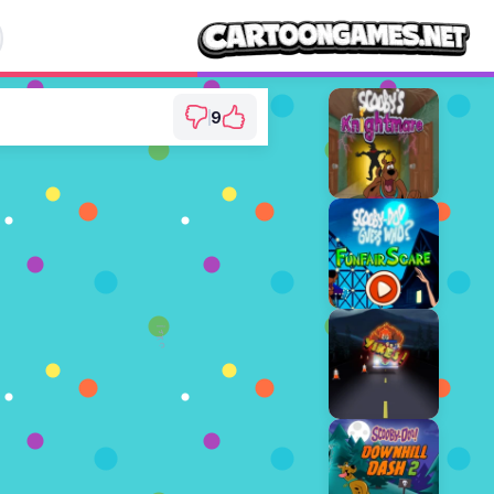
9
emple Of Lost Souls
⭐ 100% (9 الأصوات)
العب
إعلان