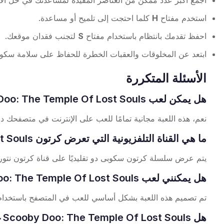
اجمع أكبر عدد ممكن من العناصر المفيدة لمساعدتك في حل الأل
استخدم مفتاح
H
كلما احتجت إلى تلميح أو مساعدة.
احفظ تقدمك بانتظام باستخدام مفتاح
S
لتجنب فقدان موقعك.
ابتعد عن المخلوقات والعقبات الخطرة للحفاظ على سلامة سكو
الأسئلة المتكررة
هل يمكن لعب Scooby Doo: The Temple Of Lost Souls مجانًا على الإنترنت؟
نعم، هذه اللعبة مجانية تمامًا للعب على الإنترنت في متصفحك د
ما هي القناة التلفزيونية التي تعرض كرتون Scooby Doo: The Temple Of Lost Souls؟
يتم عرض سلسلة كرتون سكوبى دو تقليديًا على قناة كرتون نتورك
هل يمكنني لعب Scooby Doo: The Temple Of Lost Souls على الأجهزة المحمولة؟
تم تصميم هذه اللعبة بشكل أساسي للعب في المتصفح باستخدام لو
هل Scooby Doo: The Temple Of Lost Souls غير محجوبة في المدرسة؟