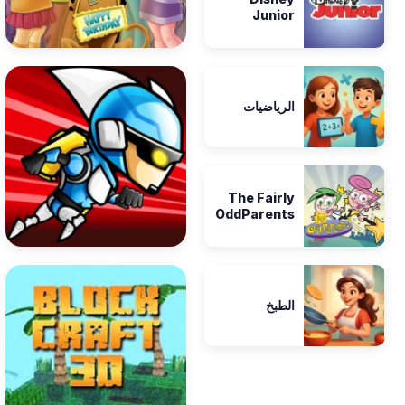
Junior
الرياضيات
The Fairly
OddParents
الطبخ