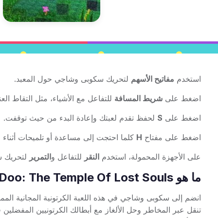
استخدم
مفاتيح الأسهم
لتحريك سكوبى وشاجي حول المعبد.
اضغط على
شريط المسافة
للتفاعل مع الأشياء، مثل التقاط العن
اضغط على
S
لحفظ تقدم لعبتك وإعادة البدء من حيث توقفت.
اضغط على مفتاح
H
كلما احتجت إلى مساعدة أو تلميحات أثناء ال
على الأجهزة المحمولة، استخدم
النقر
للتفاعل و
التمرير
لتحريك شخ
ما هو Scooby Doo: The Temple Of Lost Souls؟
انضم إلى سكوبى وشاجي في هذه اللعبة الكرتونية المجانية المم
تنقل عبر المخاطر وحل الألغاز مع أبطالك الكرتونيين المفضلين 