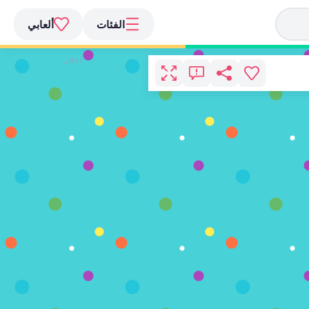
الفئات
ألعابي
إعلان