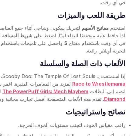
في أي وقت.
طريقة اللعب والميزات
استخدم
مفاتيح الأسهم
لتحريك سكوبى وشاجي أثناء جمع العناص
لذا حافظ عليه منخفضًا للبقاء آمنًا. اضغط على
شريط المسافة
ل
في أي وقت باستخدام مفتاح
S
واحصل على تلميحات باستخدام 
لتجربة أونلاين رائعة.
الألعاب ذات الصلة والسلسلة
إذا استمتعت بـ Scooby Doo: The Temple Of Lost Souls، تحقق من عناوين أخرى مثيرة مثل
Race to Wrestlemania
لمزيد من المغامرات المثيرة. اغمر
انضم إلى البطلات
The PowerPuff Girls: Mech Mayhem
لل
Diamond
. تقدم هذه الألعاب المتصفحة أفضل تجارب مجانية وم
نصائح واستراتيجيات
راقب مقياس الخوف لتجنب مستويات الخوف الحرجة.