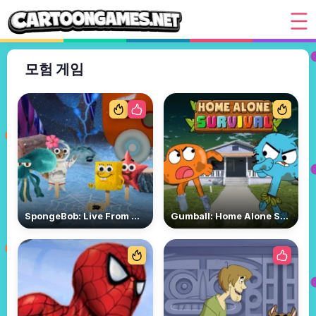
모험 게임
SpongeBob: Live From Bikini Bottom 2
Gumball: Home Alone Survival