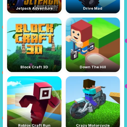
Jetpack Adventure
Drive Mad
Block Craft 3D
Down The Hill
Roblox Craft Run
Crazy Motorcycle