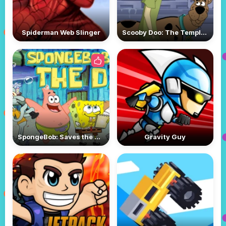
Spiderman Web Slinger
Scooby Doo: The Temple Of Lost Souls
SpongeBob: Saves the Day
Gravity Guy