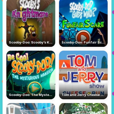
Scooby-Doo: Scooby’s Knightmare
Scooby-Doo: Funfair Scare
Scooby-Doo: The Mysterious Mansion
Tom and Jerry Cheese Run