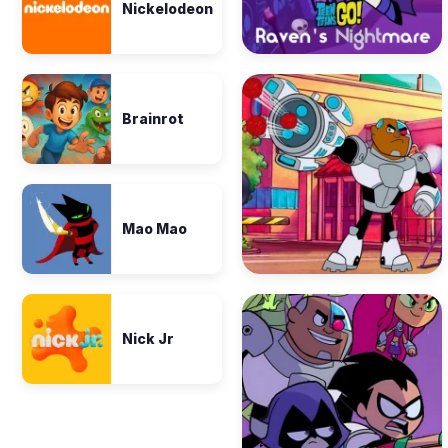
Nickelodeon
Brainrot
Mao Mao
Nick Jr