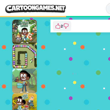
2
Craig of the Creek:
⭐ 1
광고