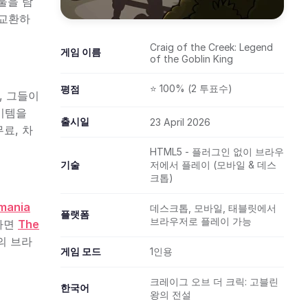
개울을 탐
 교환하
Craig of the Creek: Legend
게임 이름
of the Goblin King
⭐ 100% (2 투표수)
평점
, 그들이
이템을
출시일
23 April 2026
료, 차
HTML5 - 플러그인 없이 브라우
기술
저에서 플레이 (모바일 & 데스
크톱)
emania
데스크톱, 모바일, 태블릿에서
플랫폼
브라우저로 플레이 가능
다면
The
의 브라
게임 모드
1인용
크레이그 오브 더 크릭: 고블린
한국어
왕의 전설