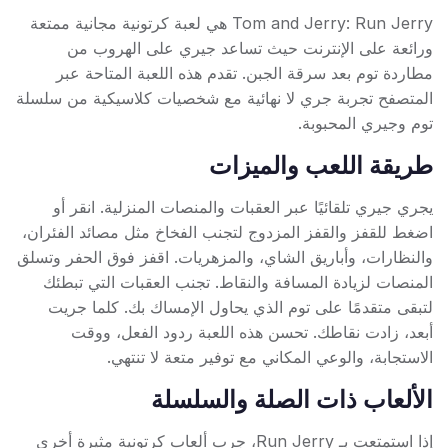
Tom and Jerry: Run Jerry هي لعبة كرتونية مجانية ممتعة
ورائعة على الإنترنت حيث تساعد جيري على الهروب من
مطاردة توم بعد سرقة الجبن. تقدم هذه اللعبة المتاحة عبر
المتصفح تجربة جري لا نهائية مع شخصيات كلاسيكية من سلسلة
توم وجيري المحبوبة.
طريقة اللعب والميزات
يجري جيري تلقائيًا عبر العقبات والمنصات المنزلية. انقر أو
اضغط للقفز والقفز المزدوج لتجنب الفخاخ مثل مصائد الفئران،
والنظارات، وأباريق الشاي، والمزهريات. اقفز فوق الحفر وتسلق
المنصات لزيادة المسافة والنقاط. تجنب العقبات التي تبطئك
لتبقى متقدمًا على توم الذي يحاول الإمساك بك. كلما جريت
أبعد، زادت نقاطك. تحسن هذه اللعبة ردود الفعل، ووقت
الاستجابة، والوعي المكاني مع توفير متعة لا تنتهي.
الألعاب ذات الصلة والسلسلة
إذا استمتعت بـ Run Jerry، جرب ألعاب كرتونية مثيرة أخرى