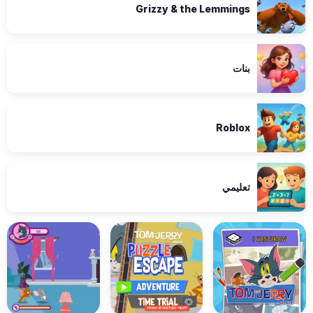
Grizzy & the Lemmings
بنات
Roblox
تعليمي