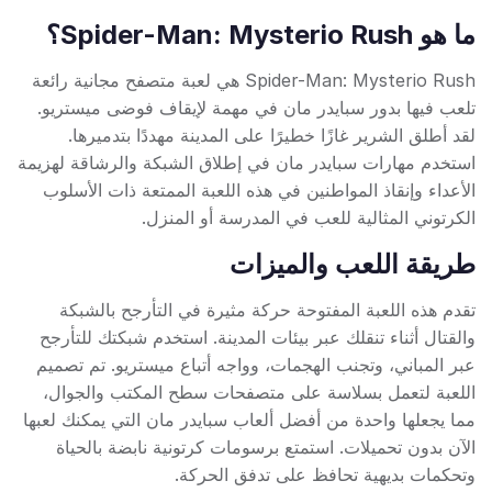
ما هو Spider-Man: Mysterio Rush؟
Spider-Man: Mysterio Rush هي لعبة متصفح مجانية رائعة
تلعب فيها بدور سبايدر مان في مهمة لإيقاف فوضى ميستريو.
لقد أطلق الشرير غازًا خطيرًا على المدينة مهددًا بتدميرها.
استخدم مهارات سبايدر مان في إطلاق الشبكة والرشاقة لهزيمة
الأعداء وإنقاذ المواطنين في هذه اللعبة الممتعة ذات الأسلوب
الكرتوني المثالية للعب في المدرسة أو المنزل.
طريقة اللعب والميزات
تقدم هذه اللعبة المفتوحة حركة مثيرة في التأرجح بالشبكة
والقتال أثناء تنقلك عبر بيئات المدينة. استخدم شبكتك للتأرجح
عبر المباني، وتجنب الهجمات، وواجه أتباع ميستريو. تم تصميم
اللعبة لتعمل بسلاسة على متصفحات سطح المكتب والجوال،
مما يجعلها واحدة من أفضل ألعاب سبايدر مان التي يمكنك لعبها
الآن بدون تحميلات. استمتع برسومات كرتونية نابضة بالحياة
وتحكمات بديهية تحافظ على تدفق الحركة.