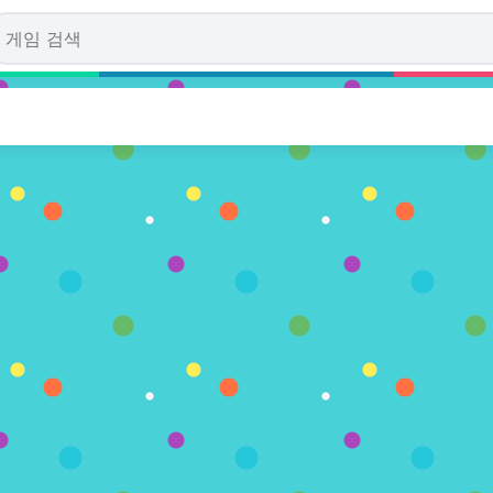
falling Tom
수)
이