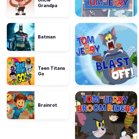
Grandpa
Batman
Teen Titans
Go
Brainrot