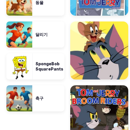
동물
달리기
SpongeBob
SquarePants
축구