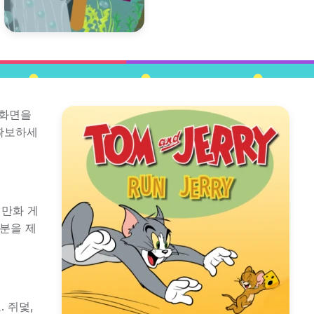
 화면을
확보하세
 만화 게
흥분을 제
 쥐덫,