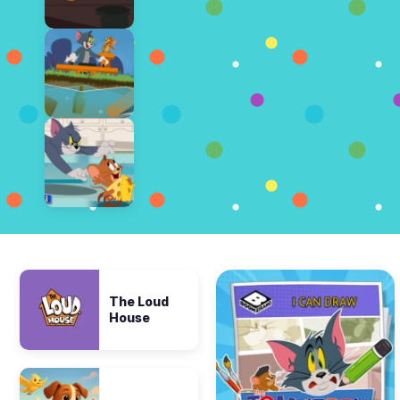
The Loud
House