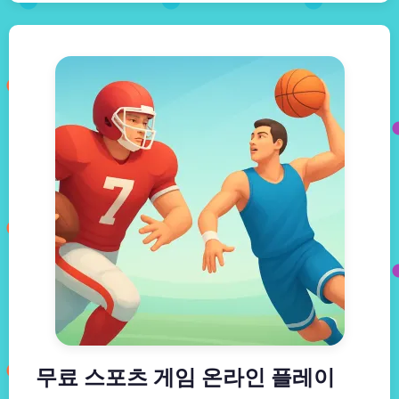
무료 스포츠 게임 온라인 플레이