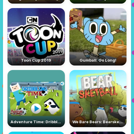
Toon Cup 2019
Gumball: Go Long!
Adventure Time: Dribbling Time
We Bare Bears: Bearsketball