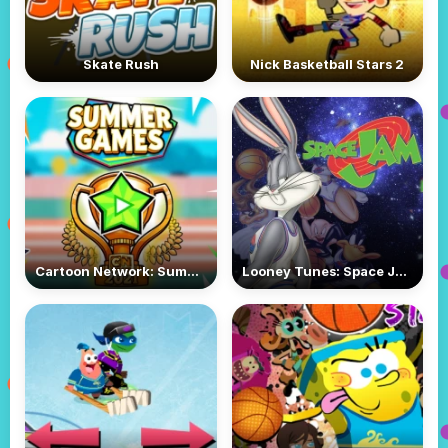
Skate Rush
Nick Basketball Stars 2
Cartoon Network: Summer Games
Looney Tunes: Space Jam