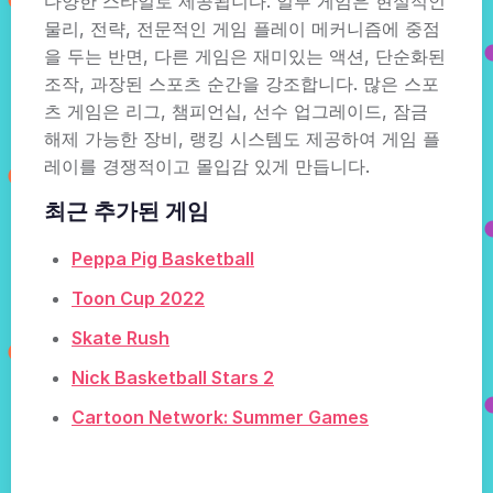
다양한 스타일로 제공됩니다. 일부 게임은 현실적인
물리, 전략, 전문적인 게임 플레이 메커니즘에 중점
을 두는 반면, 다른 게임은 재미있는 액션, 단순화된
조작, 과장된 스포츠 순간을 강조합니다. 많은 스포
츠 게임은 리그, 챔피언십, 선수 업그레이드, 잠금
해제 가능한 장비, 랭킹 시스템도 제공하여 게임 플
레이를 경쟁적이고 몰입감 있게 만듭니다.
최근 추가된 게임
Peppa Pig Basketball
Toon Cup 2022
Skate Rush
Nick Basketball Stars 2
Cartoon Network: Summer Games