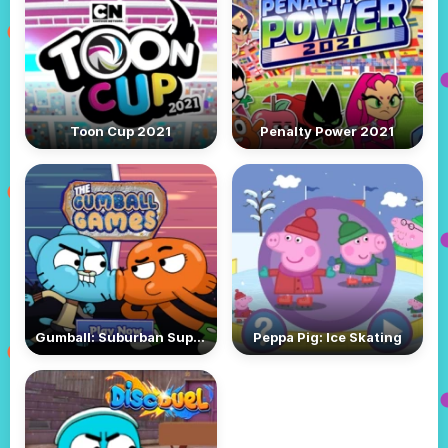
Toon Cup 2021
Penalty Power 2021
Gumball: Suburban Super Sports
Peppa Pig: Ice Skating