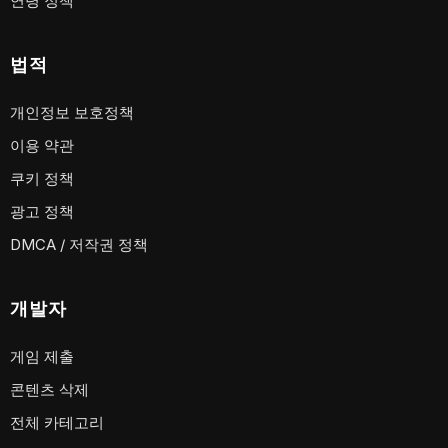
연령 정책
법적
개인정보 보호정책
이용 약관
쿠키 정책
광고 정책
DMCA / 저작권 정책
개발자
게임 제출
콘텐츠 삭제
전체 카테고리