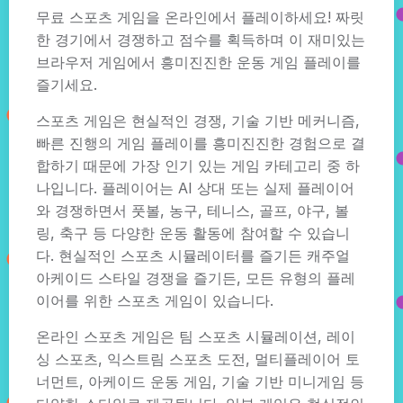
무료 스포츠 게임을 온라인에서 플레이하세요! 짜릿
한 경기에서 경쟁하고 점수를 획득하며 이 재미있는
브라우저 게임에서 흥미진진한 운동 게임 플레이를
즐기세요.
스포츠 게임은 현실적인 경쟁, 기술 기반 메커니즘,
빠른 진행의 게임 플레이를 흥미진진한 경험으로 결
합하기 때문에 가장 인기 있는 게임 카테고리 중 하
나입니다. 플레이어는 AI 상대 또는 실제 플레이어
와 경쟁하면서 풋볼, 농구, 테니스, 골프, 야구, 볼
링, 축구 등 다양한 운동 활동에 참여할 수 있습니
다. 현실적인 스포츠 시뮬레이터를 즐기든 캐주얼
아케이드 스타일 경쟁을 즐기든, 모든 유형의 플레
이어를 위한 스포츠 게임이 있습니다.
온라인 스포츠 게임은 팀 스포츠 시뮬레이션, 레이
싱 스포츠, 익스트림 스포츠 도전, 멀티플레이어 토
너먼트, 아케이드 운동 게임, 기술 기반 미니게임 등