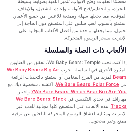
محطمًا العقبات وفتح الأبواب. تتميز اللعبة بضوابط بسيطة
للتحرك، والتحطيم/فتح الأبواب، وإعادة التشغيل، والإيقاف
المؤقت، مما يجعلها سهلة وممتعة للاعبين من جميع الأعمار.
استمتع بأسلوب لعب سلس على المتصفح دون الحاجة إلى
تحميل، مما يجعلها واحدة من أفضل الألعاب المجانية على
الإنترنت بسحر الرسوم المتحركة.
الألعاب ذات الصلة والسلسلة
إذا كنت تحب We Baby Bears: Temple، تحقق من العناوين
المثيرة الأخرى في السلسلة. جرب
We Baby Bears: Big Air
Bears
لمزيد من المرح المغامر، أو استمتع بالتحديات الرائعة
في
We Bare Bears: Polar Force
. اكتشف شخصية دبك مع
We Bare Bears: Which Bear Bro Are You?
واختبر
مهاراتك في تحدي التكديس في
We Bare Bears: Stack
Tracks
. هذه الألعاب على المتصفح كلها مجانية للعب عبر
الإنترنت ومثالية لعشاق الرسوم المتحركة الباحثين عن ترفيه
ممتع وغير محجوب.