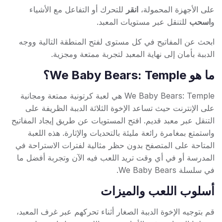
على الأجهزة المحمولة،
انقر
للتحرك أو التفاعل مع الأشياء
و
اسحب
للتنقل عبر مستويات المعبد.
ابحث عن المفاتيح في كل مستوى لفتح المنطقة التالية ووجه
الدببة بأمان إلى نهاية المعبد لتجربة ممتعة ومجزية.
ما هو We Baby Bears: Temple؟
We Baby Bears: Temple هي لعبة كرتونية ممتعة ومجانية
على الإنترنت حيث تساعد الإخوة الثلاثة الدببة الظريفة على
التنقل عبر معبد قديم. افتح المستويات عن طريق إيجاد المفاتيح
واستمتع بمغامرة رائعة مليئة بالتحديات والإثارة. هذه اللعبة
المتاحة على المتصفح بدون حظر مثالية لفترات الاستراحة في
المدرسة أو في أي وقت تريد اللعب فيه الآن وتجربة أفضل ما
في سلسلة We Baby Bears.
أسلوب اللعب والميزات
قم بتوجيه الإخوة الدببة الصغار أثناء تحركهم عبر غرف المعبد،