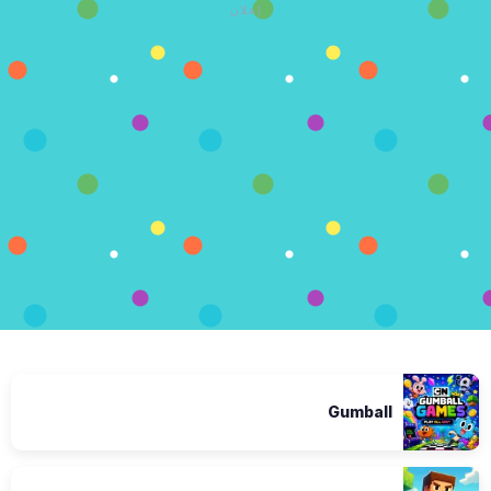
إعلان
Gumball