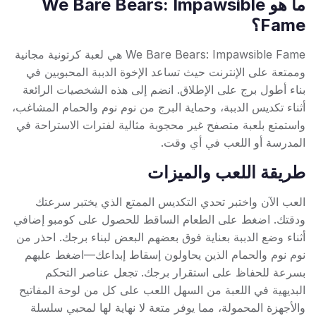
ما هو We Bare Bears: Impawsible
Fame؟
We Bare Bears: Impawsible Fame هي لعبة كرتونية مجانية
وممتعة على الإنترنت حيث تساعد الإخوة الدببة المحبوبين في
بناء أطول برج على الإطلاق. انضم إلى هذه الشخصيات الرائعة
أثناء تكديس الدببة، وحماية البرج من نوم نوم والحمام المشاغب،
واستمتع بلعبة متصفح غير محجوبة مثالية لفترات الاستراحة في
المدرسة أو اللعب في أي وقت.
طريقة اللعب والميزات
العب الآن واختبر تحدي التكديس الممتع الذي يختبر سرعتك
ودقتك. اضغط على الطعام الساقط للحصول على كومبو إضافي
أثناء وضع الدببة بعناية فوق بعضهم البعض لبناء برجك. احذر من
نوم نوم والحمام الذين يحاولون إسقاط إبداعك—اضغط عليهم
بسرعة للحفاظ على استقرار برجك. تجعل عناصر التحكم
البديهية في اللعبة من السهل اللعب على كل من لوحة المفاتيح
والأجهزة المحمولة، مما يوفر متعة لا نهاية لها لمحبي سلسلة