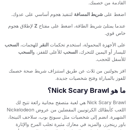
القادمة من خصمك.
اضغط على
شريط المسافة
لتنفيذ هجوم أساسي على عدوك.
عندما يمتلئ شريط الطاقة، اضغط على مفتاح
Z
لإطلاق هجوم
خاص قوي.
على الأجهزة المحمولة، استخدم تحكمات
النقر
للهجمات،
السحب
لليسار أو اليمين للتحرك،
السحب
للأعلى للقفز، و
السحب
للأسفل للحجب.
افز بجولتين من ثلاث عن طريق استنزاف شريط صحة خصمك
للفوز بالمباراة وفتح شخصيات جديدة.
ما هو Nick Scary Brawl؟
Nick Scary Brawl هي لعبة متصفح مجانية رائعة تتيح لك
اللعب كأبطالك الكرتونيين المفضلين من عروض Nickelodeon
الشهيرة. انضم إلى شخصيات مثل سبونج بوب، سلاحف النينجا،
باور رينجرز، والمزيد في معارك مثيرة تجلب المرح والإثارة