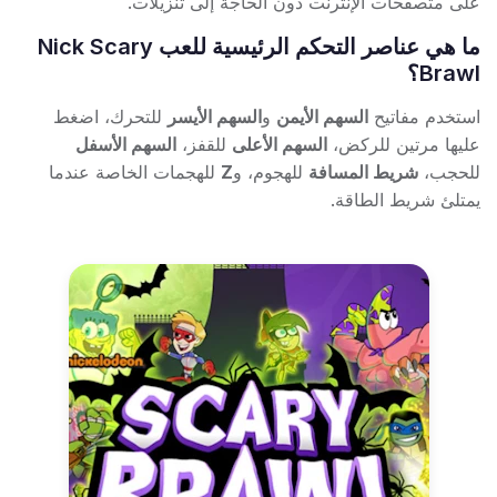
على متصفحات الإنترنت دون الحاجة إلى تنزيلات.
ما هي عناصر التحكم الرئيسية للعب Nick Scary
Brawl؟
استخدم مفاتيح
السهم الأيمن
و
السهم الأيسر
للتحرك، اضغط
عليها مرتين للركض،
السهم الأعلى
للقفز،
السهم الأسفل
للحجب،
شريط المسافة
للهجوم، و
Z
للهجمات الخاصة عندما
يمتلئ شريط الطاقة.