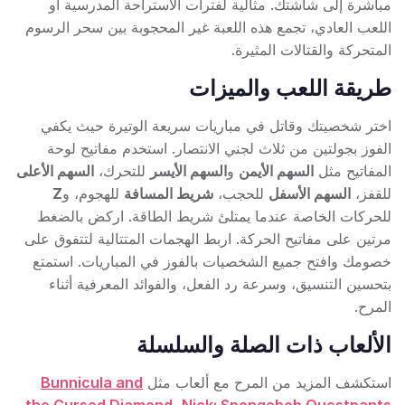
مباشرة إلى شاشتك. مثالية لفترات الاستراحة المدرسية أو
اللعب العادي، تجمع هذه اللعبة غير المحجوبة بين سحر الرسوم
المتحركة والقتالات المثيرة.
طريقة اللعب والميزات
اختر شخصيتك وقاتل في مباريات سريعة الوتيرة حيث يكفي
الفوز بجولتين من ثلاث لجني الانتصار. استخدم مفاتيح لوحة
المفاتيح مثل
السهم الأيمن
و
السهم الأيسر
للتحرك،
السهم الأعلى
للقفز،
السهم الأسفل
للحجب،
شريط المسافة
للهجوم، و
Z
للحركات الخاصة عندما يمتلئ شريط الطاقة. اركض بالضغط
مرتين على مفاتيح الحركة. اربط الهجمات المتتالية لتتفوق على
خصومك وافتح جميع الشخصيات بالفوز في المباريات. استمتع
بتحسين التنسيق، وسرعة رد الفعل، والفوائد المعرفية أثناء
المرح.
الألعاب ذات الصلة والسلسلة
استكشف المزيد من المرح مع ألعاب مثل
Bunnicula and