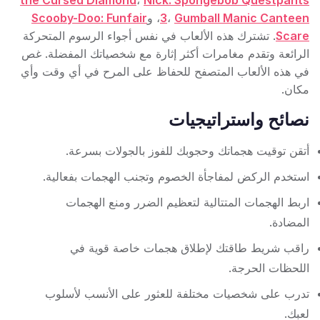
the Cursed Diamond
،
Nick: Spongebob Questpants
Gumball Manic Canteen
،
3
، و
Scooby-Doo: Funfair
Scare
. تشترك هذه الألعاب في نفس أجواء الرسوم المتحركة
الرائعة وتقدم مغامرات أكثر إثارة مع شخصياتك المفضلة. غص
في هذه الألعاب المتصفح للحفاظ على المرح في أي وقت وأي
مكان.
نصائح واستراتيجيات
أتقن توقيت هجماتك وحجوبك للفوز بالجولات بسرعة.
استخدم الركض لمفاجأة الخصوم وتجنب الهجمات بفعالية.
اربط الهجمات المتتالية لتعظيم الضرر ومنع الهجمات
المضادة.
راقب شريط طاقتك لإطلاق هجمات خاصة قوية في
اللحظات الحرجة.
تدرب على شخصيات مختلفة للعثور على الأنسب لأسلوب
لعبك.