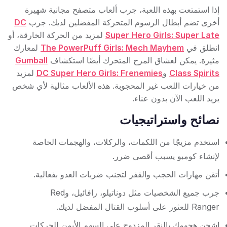
إذا استمتعت بهذه اللعبة، جرب ألعاب متصفح مجانية شهيرة
أخرى تضم أبطال الرسوم المتحركة المفضلين لديك. جرب
DC
Super Hero Girls: Super Late
لمزيد من الحركة الخارقة، أو
انطلق في
The PowerPuff Girls: Mech Mayhem
لمعارك
مثيرة. يمكن لعشاق المرح المتحرك أيضًا استكشاف
Gumball
Class Spirits
و
DC Super Hero Girls: Frenemies
لمزيد
من خيارات اللعب غير المحجوبة. هذه الألعاب مثالية لأي شخص
يريد اللعب الآن بدون عناء.
نصائح واستراتيجيات
استخدم مزيجًا من اللكمات، والركلات، والهجمات الخاصة
لإنشاء كومبو يسبب أقصى ضرر.
أتقن مهارات الحجب والقفز لتجنب ضربات العدو بفعالية.
جرب جميع الشخصيات مثل دوناتيلو، رافائيل، وRed
Ranger للعثور على أسلوب القتال المفضل لديك.
اشحن هجومك بالنقر المزدوج على السهم الأيمن للحركات