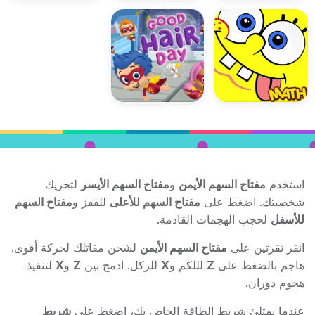
استخدم
مفتاح السهم الأيمن
و
مفتاح السهم الأيسر
لتحريك
شخصيتك. اضغط على
مفتاح السهم للأعلى
للقفز و
مفتاح السهم
للأسفل
لحجب الهجمات القادمة.
انقر نقرتين على
مفتاح السهم الأيمن
لشحن مقاتلك لحركة أقوى.
هاجم بالضغط على
Z
لللكم و
X
للركل. ادمج بين
Z
و
X
لتنفيذ
هجوم دوران.
عندما يمتلئ شريط الطاقة الخاص بك، اضغط على
شريط