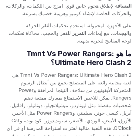
المسافة
لإطلاق هجوم خاص قوي. امزج بين اللكمات، والركلات،
والحركات الخاصة لإنشاء كومبو وهزيمة خصمك بسرعة.
على الأجهزة المحمولة، استخدم تحكمات
النقر
للحركة
والهجمات، مع إيماءات
التمرير
للقفز والحجب، محاكاة تحكمات
لوحة المفاتيح لتجربة بديهية.
ما هو Tmnt Vs Power Rangers:
Ultimate Hero Clash 2؟
Tmnt Vs Power Rangers: Ultimate Hero Clash 2 هي
لعبة مجانية رائعة على المتصفح تجمع بين أبطال الرسوم
المتحركة الأيقونيين من سلاحف النينجا المراهقة وPower
Rangers. يمكن للاعبين الاستمتاع بمعارك ممتعة تضم
شخصيات مفضلة مثل ليوناردو، ميشيلانجيلو، دوناتيلو، رافائيل،
أبريل، كيسي جونز، سبلينتر، وPower Rangers مثل الأحمر،
الأزرق، الأبيض، الوردي، الأصفر، ستونديدوزر، كودابوت، وCat
O’Clock. هذه اللعبة مثالية لفترات استراحة المدرسة أو في أي
وقت تريد فيه معركة سريعة وممتعة مع شخصيات كرتونية في