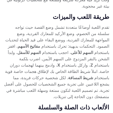
بيئة غير محجوبة.
طريقة اللعب والميزات
تقدم اللعبة أوضاعًا متعددة تشمل وضع القصة حيث تواجه
سلسلة من الخصوم، وضع الأركيد للمعارك الفردية، وضع
المواجهة للمعارك الفردية، ووضع البقاء على قيد الحياة لتحديات
الصمود. التحكمات بديهية: تحرك باستخدام
مفاتيح الأسهم
، اقفز
باستخدام
السهم للأعلى
، احجب باستخدام
السهم للأسفل
، وابدأ
الشحن بالنقر المزدوج على السهم الأيمن. اضرب بلكمة
باستخدام
Z
، واركل باستخدام
X
، وادمج بينهما لهجمات دوران
خاصة. املأ شريط الطاقة الخاص بك لإطلاق هجمات خاصة قوية
باستخدام
شريط المسافة
. لكل شخصية حركات فريدة، مما
يشجع اللاعبين على تجربة جميع الشخصيات للحصول على أفضل
تجربة. تم تصميم اللعبة لتكون ممتعة وسهلة اللعب مباشرة في
متصفحك دون الحاجة إلى تنزيلات.
الألعاب ذات الصلة والسلسلة