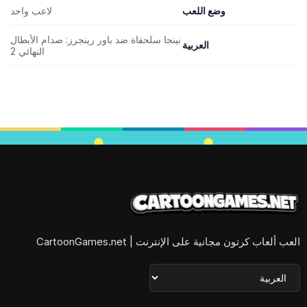
وضع اللعب
لاعب واحد
نينجا سلحفاة ضد باور رينجرز: صدام الأبطال
العربية
النهائي 2
العب ألعاب كرتون مجانية على الإنترنت | CartoonGames.net