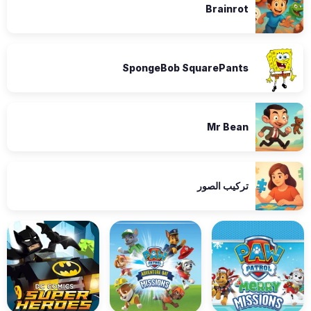
Brainrot
SpongeBob SquarePants
Mr Bean
تركيب الصور