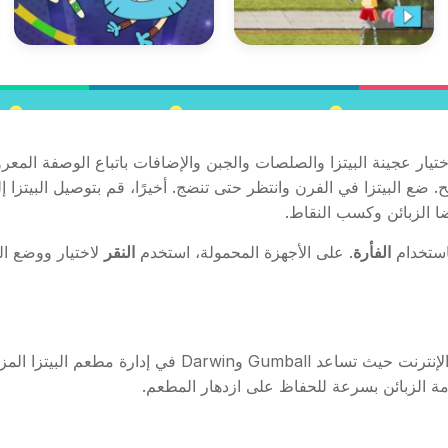
تيار عجينة البيتزا والصلصات والجبن والإضافات باتباع الوصفة المع
 ضع البيتزا في الفرن وانتظر حتى تنضج. أخيرًا، قم بتوصيل البيتزا إ
ا الزبائن وكسب النقاط.
باستخدام
الفأرة
. على الأجهزة المحمولة، استخدم
النقر
لاختيار ووضع ال
Gumball: Pizza Frenzy هي لعبة كرتونية مجانية ممتعة على الإنترنت حيث تساعد Gumball وDarwin في إدارة مطعم
خدمة الزبائن بسرعة للحفاظ على ازدهار المطعم.