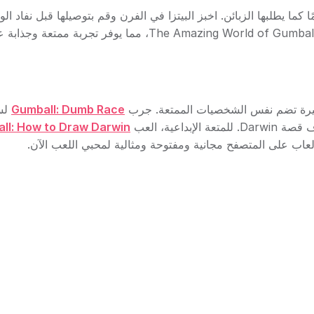
كما يطلبها الزبائن. اخبز البيتزا في الفرن وقم بتوصيلها قبل نفاد ال
لتجنب فقدان الزبائن. تتميز اللعبة بشخصيات كرتونية رائعة من The Amazing World of Gumball، مما يوفر تجربة ممتعة
Gumball: Dumb Race
لس
عة الإبداعية، العب
ll: How to Draw Darwin
ألعاب على المتصفح مجانية ومفتوحة ومثالية لمحبي اللعب الآن.