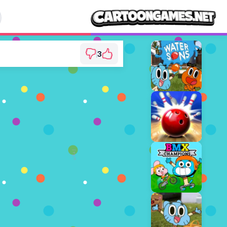
3
mball: Pizza Frenzy
⭐ 75% (4 الأصوات)
العب الآن
إعلان