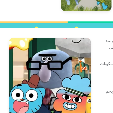
روضة
لى
مكونات
 البيتزا المزدحم