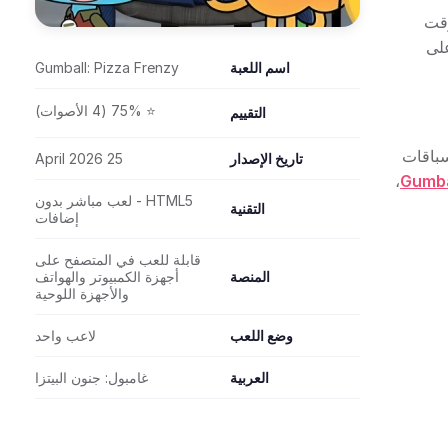
وقت
 وجذابة على
اسم اللعبة
Gumball: Pizza Frenzy
⭐ 75% (4 الأصوات)
التقييم
باقات
تاريخ الإصدار
25 April 2026
،
Gumba
HTML5 - لعب مباشر بدون
التقنية
إضافات
قابلة للعب في المتصفح على
المنصة
أجهزة الكمبيوتر والهواتف
والأجهزة اللوحية
وضع اللعب
لاعب واحد
العربية
غامبول: جنون البيتزا