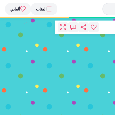
الفئات
ألعابي
إعلان