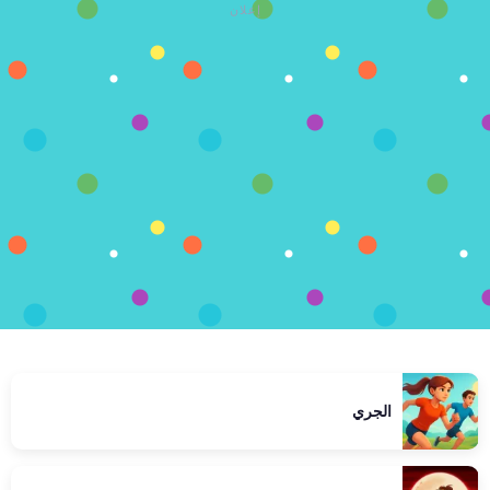
إعلان
الجري