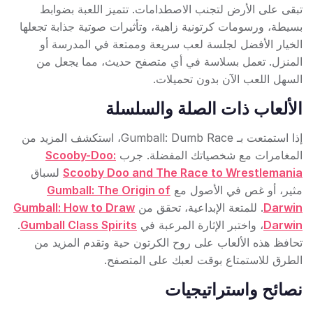
تبقى على الأرض لتجنب الاصطدامات. تتميز اللعبة بضوابط
بسيطة، ورسومات كرتونية زاهية، وتأثيرات صوتية جذابة تجعلها
الخيار الأفضل لجلسة لعب سريعة وممتعة في المدرسة أو
المنزل. تعمل بسلاسة في أي متصفح حديث، مما يجعل من
السهل اللعب الآن بدون تحميلات.
الألعاب ذات الصلة والسلسلة
إذا استمتعت بـ Gumball: Dumb Race، استكشف المزيد من
المغامرات مع شخصياتك المفضلة. جرب
Scooby-Doo:
Scooby Doo and The Race to Wrestlemania
لسباق
مثير، أو غص في الأصول مع
Gumball: The Origin of
Darwin
. للمتعة الإبداعية، تحقق من
Gumball: How to Draw
Darwin
، واختبر الإثارة المرعبة في
Gumball Class Spirits
.
تحافظ هذه الألعاب على روح الكرتون حية وتقدم المزيد من
الطرق للاستمتاع بوقت لعبك على المتصفح.
نصائح واستراتيجيات