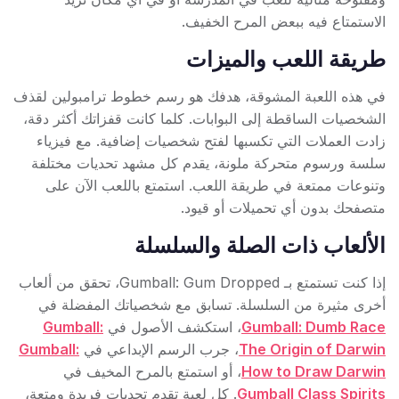
الاستمتاع فيه ببعض المرح الخفيف.
طريقة اللعب والميزات
في هذه اللعبة المشوقة، هدفك هو رسم خطوط ترامبولين لقذف
الشخصيات الساقطة إلى البوابات. كلما كانت قفزاتك أكثر دقة،
زادت العملات التي تكسبها لفتح شخصيات إضافية. مع فيزياء
سلسة ورسوم متحركة ملونة، يقدم كل مشهد تحديات مختلفة
وتنوعات ممتعة في طريقة اللعب. استمتع باللعب الآن على
متصفحك بدون أي تحميلات أو قيود.
الألعاب ذات الصلة والسلسلة
إذا كنت تستمتع بـ Gumball: Gum Dropped، تحقق من ألعاب
أخرى مثيرة من السلسلة. تسابق مع شخصياتك المفضلة في
Gumball: Dumb Race
، استكشف الأصول في
Gumball:
The Origin of Darwin
، جرب الرسم الإبداعي في
Gumball:
How to Draw Darwin
، أو استمتع بالمرح المخيف في
Gumball Class Spirits
. كل لعبة تقدم تحديات فريدة ومتعة،