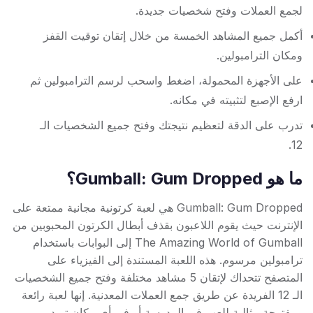
لجمع العملات وفتح شخصيات جديدة.
أكمل جميع المشاهد الخمسة من خلال إتقان توقيت القفز
ومكان الترامبولين.
على الأجهزة المحمولة، اضغط واسحب لرسم الترامبولين ثم
ارفع الإصبع لتثبيته في مكانه.
تدرب على الدقة لتعظيم نتيجتك وفتح جميع الشخصيات الـ
12.
ما هو Gumball: Gum Dropped؟
Gumball: Gum Dropped هي لعبة كرتونية مجانية ممتعة على
الإنترنت حيث يقوم اللاعبون بقذف أبطال الكرتون المحبوبين من
The Amazing World of Gumball إلى البوابات باستخدام
ترامبولين مرسوم. هذه اللعبة المستندة إلى الفيزياء على
المتصفح تتحداك لإتقان 5 مشاهد مختلفة وفتح جميع الشخصيات
الـ 12 الفريدة عن طريق جمع العملات المعدنية. إنها لعبة رائعة
ومفتوحة مثالية للعب في المدرسة أو في أي مكان تريد