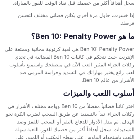
سجل أهدافاً أكثر من خصمك قبل نفاد الوقت للفوز بالمباراة.
إذا خسرت، حاول مرة أخرى بكائن فضائي مختلف لتحسن
فرصك.
ما هو Ben 10: Penalty Power؟
Ben 10: Penalty Power هي لعبة كرتونية مجانية وممتعة على
الإنترنت حيث تتحكم في كائنات Ben 10 الفضائية في تحدي
ركلات الجزاء المثير. العب الآن في متصفحك واستمتع بأسلوب
لعب رائع يختبر مهاراتك في التسديد وحراسة المرمى ضد
الأشرار من عالم Ben 10.
أسلوب اللعب والميزات
اختر كائناً فضائياً مفضلاً من Ben 10 وواجه مختلف الأشرار في
ركلات الجزاء. تبدأ بالتسديد عن طريق السحب لضرب الكرة نحو
الهدف، ثم تبدل الأدوار للدفاع بالنقر أو السحب للقفز وصد
التسديدات. سجل أهدافاً أكثر من خصمك للفوز. اللعبة سهلة
اللعب باستخدام الماوس على سطح المكتب أو اللمس على