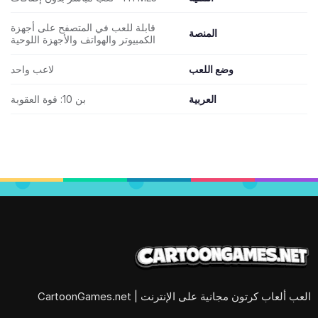
قابلة للعب في المتصفح على أجهزة
المنصة
الكمبيوتر والهواتف والأجهزة اللوحية
وضع اللعب
لاعب واحد
العربية
بن 10: قوة العقوبة
العب ألعاب كرتون مجانية على الإنترنت | CartoonGames.net