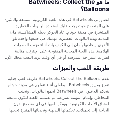
ما هو Batwheels: Collect the
Balloons؟
انضم إلى Batwheels في هذه اللعبة الكرتونية الممتعة والمثيرة
على المتصفح حيث يجب عليك استعادة البالونات الخطيرة
المنتشرة في مدينة جوثام. عاد الجوكر بحيله المشاكسة، ملئ
المدينة بهذه البالونات الخطيرة. مهمتك هي جمعها واحدة تلو
الأخرى وإعادتها بأمان إلى الكهف بات أثناء تجنب القطرات
الهلامية. هذه اللعبة المجانية المفتوحة على الإنترنت مثالية
لفترات استراحة المدرسة أو في أي وقت تريد اللعب مجانًا الآن.
طريقة اللعب والميزات
تقدم Batwheels: Collect the Balloons طريقة لعب جذابة
تتميز بفريق Batwheels البطولي أثناء تنقلهم في مدينة جوثام.
يتحكم اللاعبون في Batwheels لجمع البالونات، وتجنب
المخاطر، وإتمام المهمة بسرعة. تم تصميم اللعبة لتكون ممتعة
لعشاق الألعاب الكرتونية، ويمكن لعبها في أي متصفح بدون
الحاجة إلى تحميلات. تحكماتها البديهية وتحدياتها المثيرة تجعلها