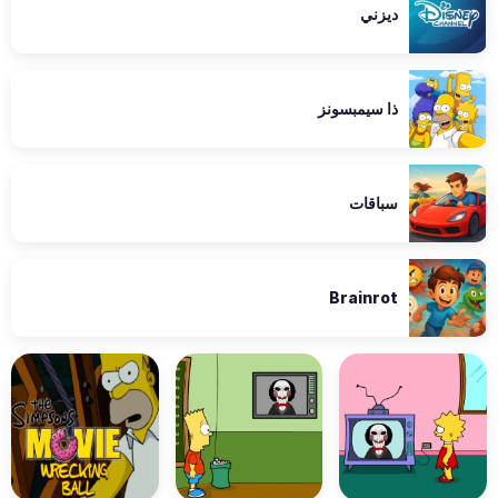
ديزني
ذا سيمبسونز
سباقات
Brainrot