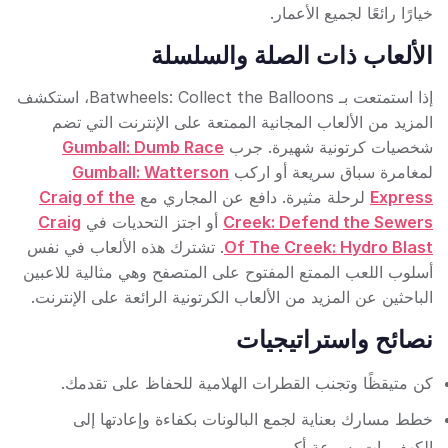
خيارًا رائعًا لجميع الأعمار.
الألعاب ذات الصلة والسلسلة
إذا استمتعت بـ Batwheels: Collect the Balloons، استكشف
المزيد من الألعاب المجانية الممتعة على الإنترنت التي تضم
شخصيات كرتونية شهيرة. جرب
Gumball: Dumb Race
لمغامرة سباق سريعة أو اركب
Gumball: Watterson
Express
لرحلة مثيرة. دافع عن المجاري مع
Craig of the
Creek: Defend the Sewers
أو اجتز التحديات في
Craig
Of The Creek: Hydro Blast
. تشترك هذه الألعاب في نفس
أسلوب اللعب الممتع المفتوح على المتصفح وهي مثالية للاعبين
الباحثين عن المزيد من الألعاب الكرتونية الرائعة على الإنترنت.
نصائح واستراتيجيات
كن متيقظًا وتجنب القطرات الهلامية للحفاظ على تقدمك.
خطط مسارك بعناية لجمع البالونات بكفاءة وإعادتها إلى
الكهف بات بسرعة أكبر.