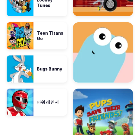
Tunes
Teen Titans
Go
Bugs Bunny
파워 레인저