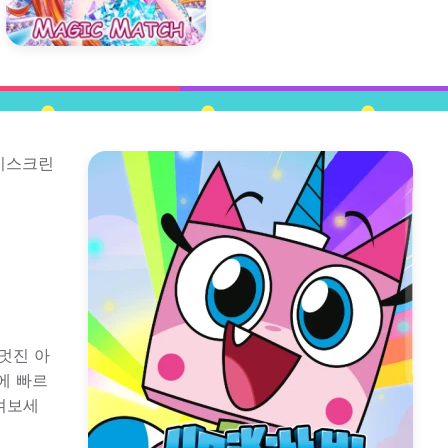
터치스크린
 멋진 아
에 빠르
겨보세