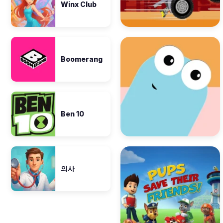
Winx Club
Boomerang
Ben 10
의사