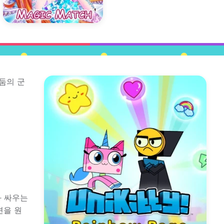
어둠의 군
과 싸우는
션을 원