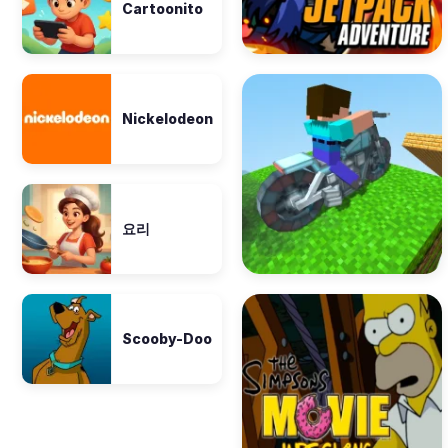
Cartoonito
Nickelodeon
요리
Scooby-Doo