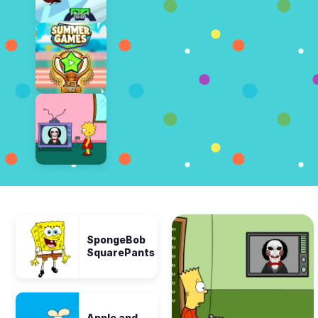
SpongeBob
SquarePants
Apple and