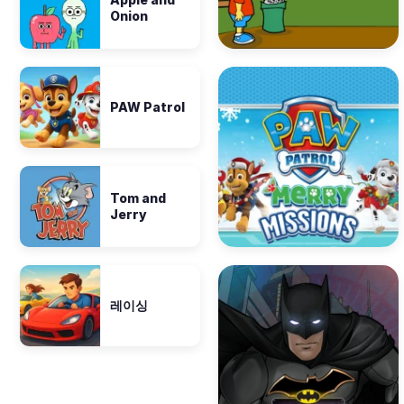
Onion
PAW Patrol
Tom and
Jerry
레이싱