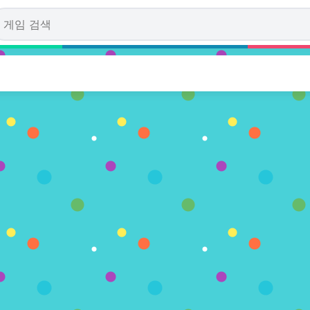
tude
투표수)