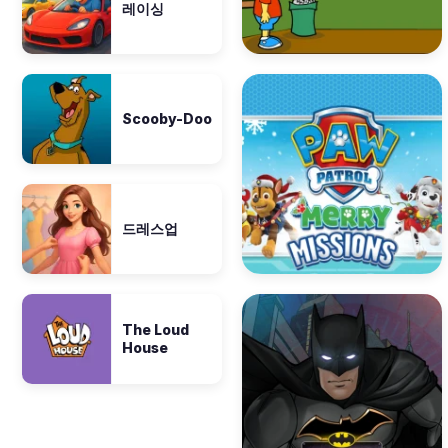
레이싱
Scooby-Doo
드레스업
The Loud
House