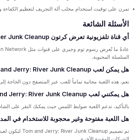
تمرن على توقيت استخدام مخلب آلة التجريف لتعظيم الكفاءة وا
الأسئلة الشائعة
أي قناة تلفزيونية تعرض كرتون Tom and Jerry: River Junk Cleanup؟
السلسلة المحبوبة.
هل يمكن لعب Tom and Jerry: River Junk Cleanup مجاناً على الإنترنت؟
نعم، هذه اللعبة مجانية تماماً للعب عبر المتصفح دون الحاجة إلى
هل يمكنني لعب Tom and Jerry: River Junk Cleanup على الأجهزة المحمولة؟
بالتأكيد، تدعم اللعبة ضوابط اللمس حيث يمكنك النقر على الش
هل اللعبة مفتوحة وغير محجوبة للاستخدام في الم
تم تصميم Cleanup
الشبكات المقيدة الأخرى.