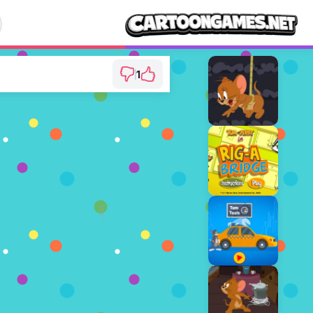
1
 River Junk Cleanup
⭐ 50% (2 الأصوات)
العب ال
إعلان