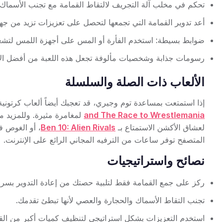
تحكم في مخلب آلة التجريف لالتقاط القمامة مع تجنب الأسماك 
أعد تدوير القمامة التي تجمعها لتحصل على تعزيزات تزيد من جه
ضوابط بسيطة: استخدم الفأرة أو المس على أجهزة اللمس لتشغي
رسومات جذابة وشخصيات مألوفة تجعل هذه اللعبة من أفضل الأل
الألعاب ذات الصلة والسلسلة
إذا استمتعت بمساعدة توم وجيري، قد تعجبك أيضاً ألعاب كرت
and The Race to Wrestlemania
لمغامرة مثيرة. وللمزيد م
لعشاق الأكشن الاستمتاع بـ
Ben 10: Alien Rivals
، أو الغوص 
المتصفح توفر ساعات من الترفيه المجاني الرائع على الإنترنت.
نصائح واستراتيجيات
ركز على جمع القمامة فقط لتلبية حصتك من إعادة التدوير بسرع
تجنب التقاط الأسماك والحجارة والعصي لأنها تبطئ تقدمك.
استخدم التعزيزات بشكل استراتيجي لتنظيف كميات أكبر من الق