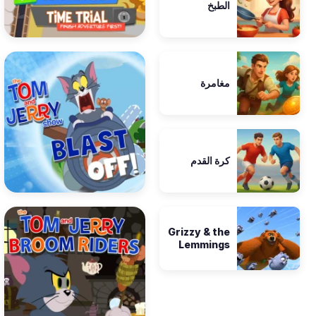
الطبخ
مغامرة
كرة القدم
Grizzy & the
Lemmings