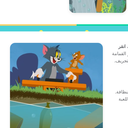
انقر
القمامة
تجريف.
النظافة.
لعبة