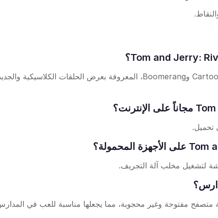
لنقاط.
عادةً ما تُعرض رسوم توم وجيري على قنوات مثل Cartoon Network وBoomerang، المعروفة بعرض الحلقات الكلاسيك
 تحميل.
اشة لتشغيل مخلب آلة التجريف.
دارس؟
Tom and Jerry: River Junk  لتكون لعبة متصفح مفتوحة وغير محجوبة، مما يجعلها مناسبة للعب في المدا