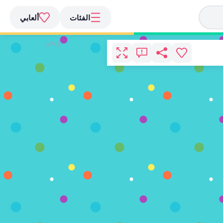
الفئات
ألعابي
إعلان