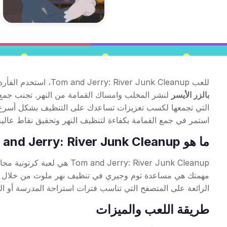
للعب Tom and Jerry: River Junk Cleanup، استخدم الفأرة أو شاشة اللمس للتحكم في مخلب آلة التجريف. على سطح المكتب،
بالزر الأيسر
لنشر المخلب وامساك القمامة من النهر. تجنب جمع ا
التي تجمعها لكسب تعزيزات تساعدك على التنظيف بشكل أسرع.
استمر في جمع القمامة بكفاءة لتنظيف النهر وتحقيق نقاط عالية
ما هو Tom and Jerry: River Junk Cleanup؟
d Jerry: River Junk Cleanup
مهمتك هي مساعدة توم وجيري في تنظيف نهر ملوث من خلال تشغيل
الرائعة على المتصفح التي تناسب فترات استراحة المدرسة أو ا
طريقة اللعب والميزات