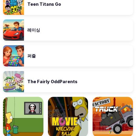
Teen Titans Go
레이싱
퍼즐
The Fairly OddParents